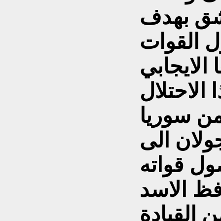
شق بهدف
ل القوات
 الايجابي
من سوريا
ولان الى
ول قواته
فظ الاسد
القيادة