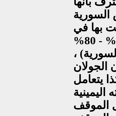
رف بانها
السورية
ت بها في
تاريخها حيث تم تدمير 70% - 80%
سورية) ،
ن الجولان
ذا يتعامل
اليمينية
 الموقف