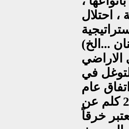
انواعها ،
 ، احتلال
تراتيجية
 ...الخ)
 الاراضي
لتوغل في
تفاق عام
1974 والتقرب اقل من 25 كلم عن
بر خرقاً