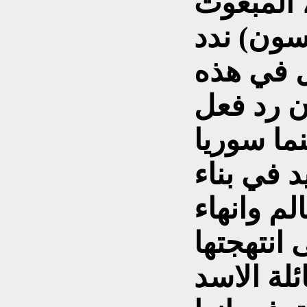
، المبعوث
سون) ندد
ل في هذه
ن رد فعل
ما سوريا
 في بناء
لم وانهاء
 انتهجتها