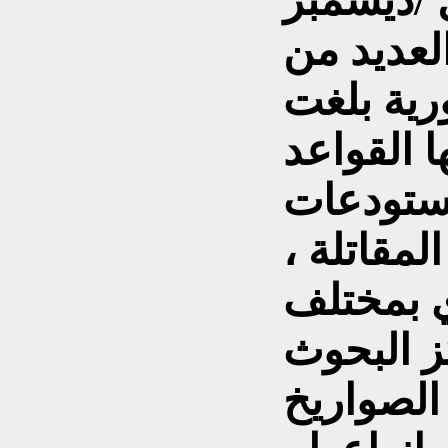
 الاول /ديسمبر
العديد من
ورية بلغت
(منها القواعد
مستودعات
لمقاتلة ،
ي بمختلف
كز البحوث
الصواريخ