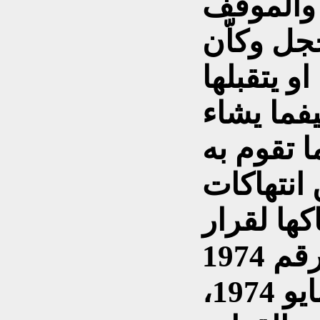
 والموقف
جل وكاّن
و يتقبلها
ا تقوم به
انتهاكات
كها لقرار
مجلس الأمن الدولي رقم 1974
الصادر في 31 ايار/مايو 1974،