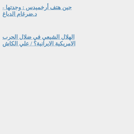
حين هتف أرخميدس : وجدتها -
د.ضرغام الدباغ
الهلال الشيعي في ضلال الحرب
الامريكية الايرانية؟ / علي الكاش