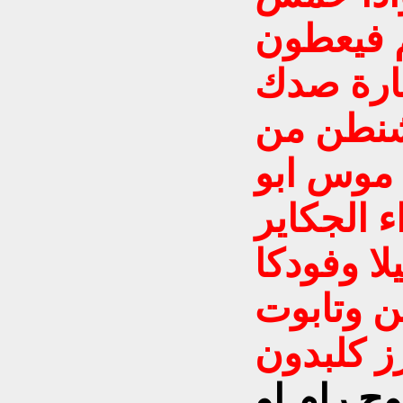
م فيعطون
ارة صدك
شنطن من
 موس ابو
 الجكاير
لا وفودكا
 وتابوت
ج رام او