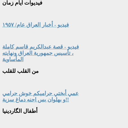
فيديوات
أيام زمان
فيديو - أخبار العراق عام/ ١٩٥٧
فيديو - قصة عبدالكريم قاسم كاملة
، تأسيس جمهورية العراق ونهايته
المأساوية
من
القلب للقلب
عمي أبختي حراميكم خوش حرامي
و بهلوان بس احنه دماغ سزية!!
أطفال
الگاردينيا