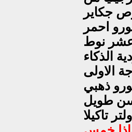
وص جكاير
عشر نوط
ة الذكاء
ة الاولى
ورو ذهبي
سن طويل
 واذا خمس