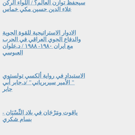
سيحفظ توازن العالم؟ / اللواء الركن
علاء الدين حسين مكي خماس
الادوار الاستراتيجية للقوة الجوية
والدفاع الجوي العراقي في الحرب
مع ايران ١٩٨٠- ١٩٨٨ / د.علوان
العبوسي
الاستبداد في رواية ألكسي تولستوي
" الأمير سيربرياني" /د.جابر أبي
جابر
ياقوت ومَرْجَان في بلاد النِّسْيَان -
بسام شكري