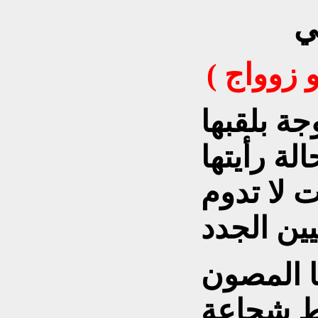
ي
ة بلقبها
لة رأيتها
 لا تدوم
ا المصون
ط شجاعة