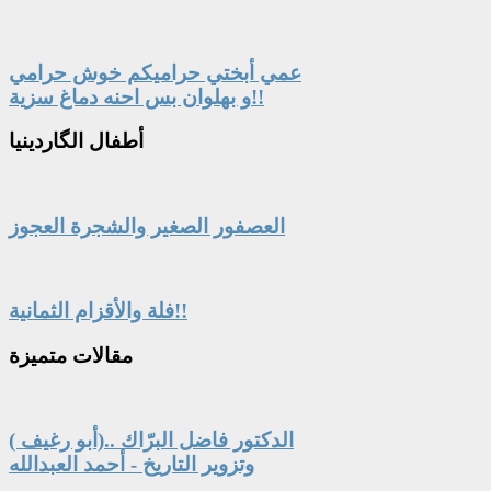
عمي أبختي حراميكم خوش حرامي
و بهلوان بس احنه دماغ سزية!!
أطفال
الگاردينيا
العصفور الصغير والشجرة العجوز
فلة والأقزام الثمانية!!
مقالات
متميزة
الدكتور فاضل البرّاك ..(أبو رغيف )
وتزوير التاريخ - أحمد العبدالله