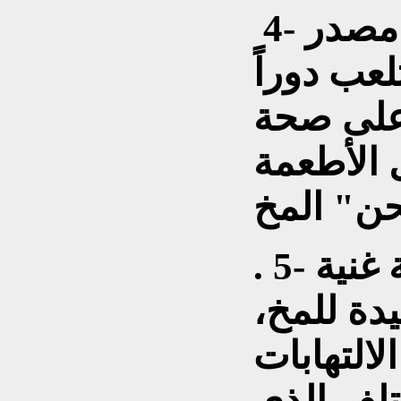
‎ 4- سمك السالمون هو مصدر
ا-3 التي تلعب دوراً
 على صحة
 الأطعمة
ن" المخ
‎. 5- التوت البري هذه الفاكهة غنية
دة للمخ،
لالتهابات
تلف الذي