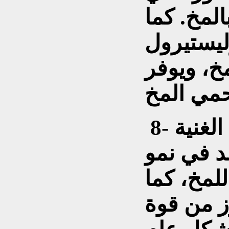
المخ. كما
ليستيرول
مخ، ويوفر
‎ 8- الهندباء هي من النباتات الغنية
د في نمو
للمخ، كما
ز من قوة