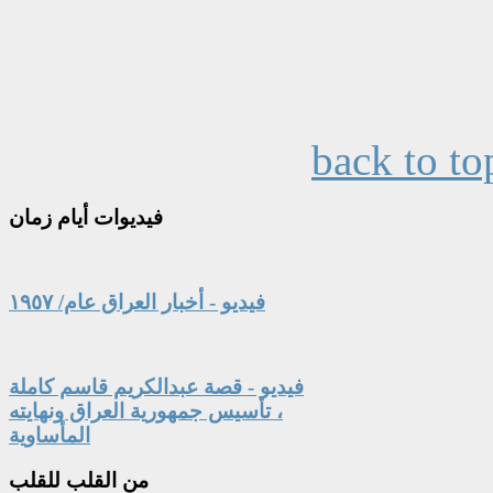
back to to
فيديوات
أيام زمان
فيديو - أخبار العراق عام/ ١٩٥٧
فيديو - قصة عبدالكريم قاسم كاملة
، تأسيس جمهورية العراق ونهايته
المأساوية
من
القلب للقلب