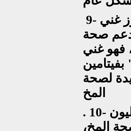
‎ 9- الجوز (عين الجمل) الجوز غني
تدعم صحة
 فهو غني
بفيتامين "E" والأوميغا-3 والنحاس
فيدة لصحة
المخ
‎. 10- الهليون (أسباراغوس) الهليون
حة المخ،