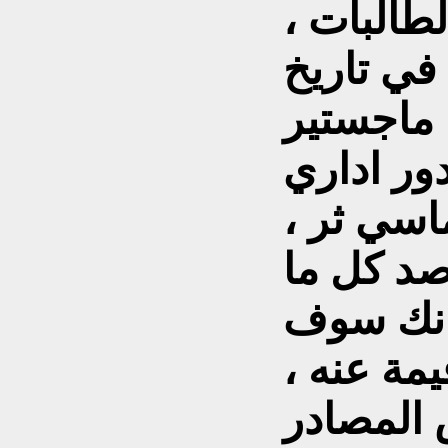
طالبات ،
في تاريخ
 ماجستير
ور اداري
سي ثر ،
د كل ما
 انك سوف
مة عنه ،
 المصادر