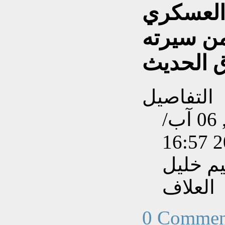
لعسكري
انب من سيرته
ق الحديث
التفاصيل
تم إنشاءه بتاريخ السبت, 06 آب/
يم خليل
العلاف
0 Commen