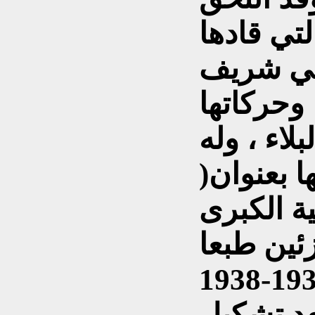
لتي قادها
لي شريف
عها وحركاتها
لاء ، وله
 بعنوان(
ة الكبرى
زئين طبعا
عد تشكيل