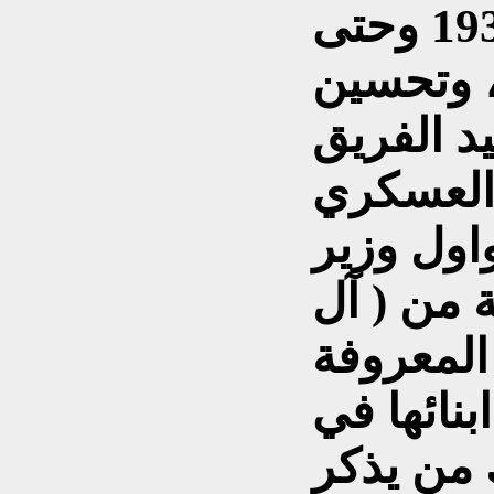
العهد الملكي ومنذ 1930 وحتى
زارة ، وتحسين
 الفريق
 العسكري
ول وزير
 من ( آل
المعروفة
بنائها في
 من يذكر