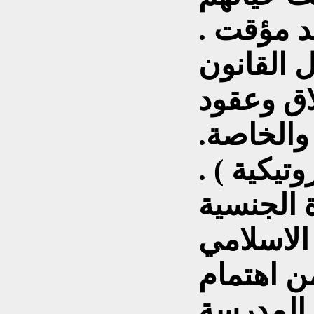
د مؤقت .
 القانون
اق وعقود
 والخاصة.
تيكية ) .
الاسلامي
 اهتمام
 المدرسة