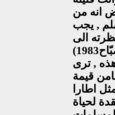
عض انه من
م , يجب
ظرته الى
ذه , ترى
امن قيمة
ثل اطارا
قدة لحياة