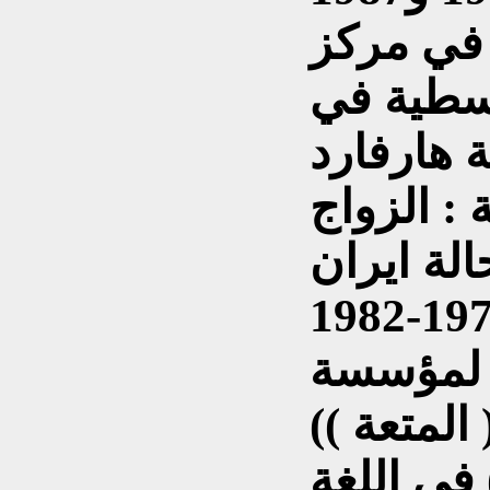
 في مركز
سطية في
 : الزواج
لة ايران
1978-1
 لمؤسسة
المتعة ))
في اللغة