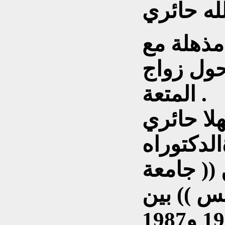
مذهلة مع
حول زواج
المتعة .
ا حائري
وراهP.H.D)) في
 (( جامعة
س )) بين