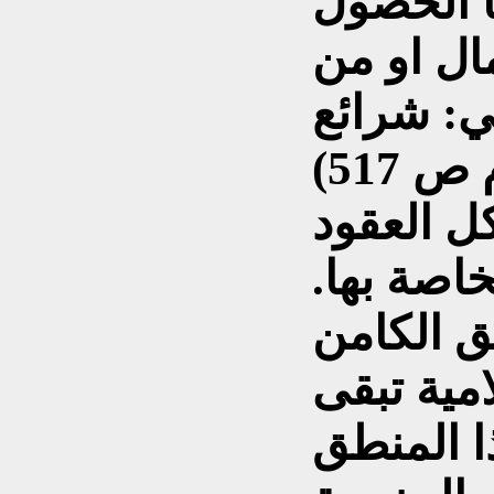
ا الحصول
ال او من
لي: شرائع
ل العقود
خاصة بها.
ق الكامن
مية تبقى
ا المنطق