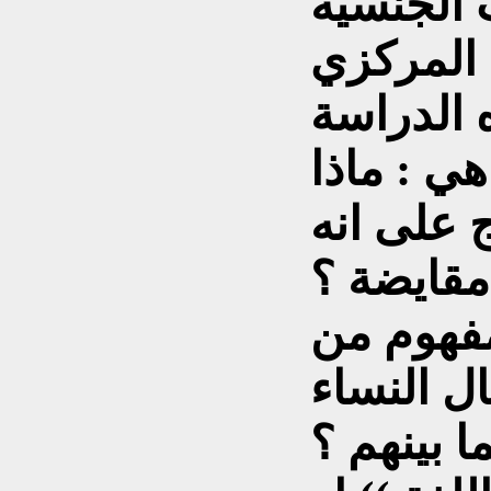
 الجنسية
 المركزي
هي : ماذا
ج على انه
مقايضة ؟
مفهوم من
ل النساء
ا بينهم ؟