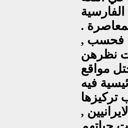
سية .
معاصرة .
ء فحسب ,
ت نظرهن
تل مواقع
 تركيزها
رانيين ,
ت حياتهم