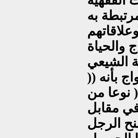
ت الفقهية
علاقاتهم
ج والحياة
ج بأنه ((
 نوعا من
 في مقابل
نح الرجل