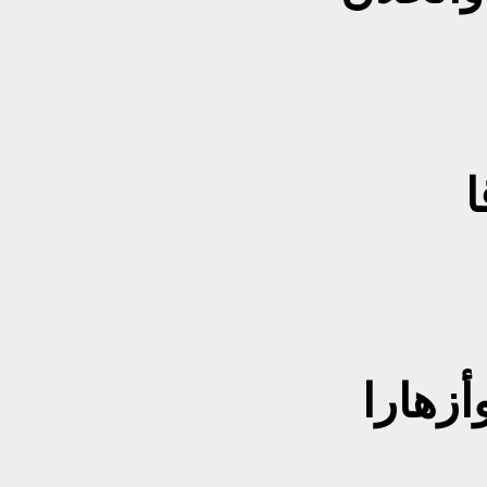
ا
أزهارا