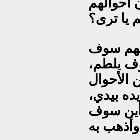
أحوالهم
هم سوف
ف يلطم،
الأحوال
ده بيدي،
 أين سوف