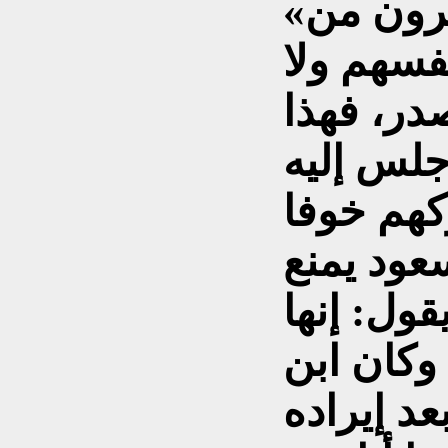
«كان علماء السلف يفرون من
فسهم ولا
در، فهذا
 جلس إليه
كهم خوفا
عود يمنع
ول: إنها
 وكان ابن
عد إيراده