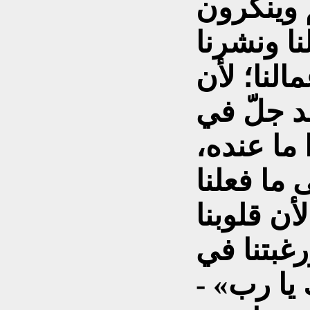
وينكرون
نا ونشرنا
النا؛ لأن
د جلّ في
 ما عنده،
 ما فعلنا
أن قلوبنا
رغبتنا في
 يا رب» -