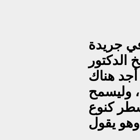
ي جريدة
 الدكتور
أجد هناك
، وليسمح
سطر كنوع