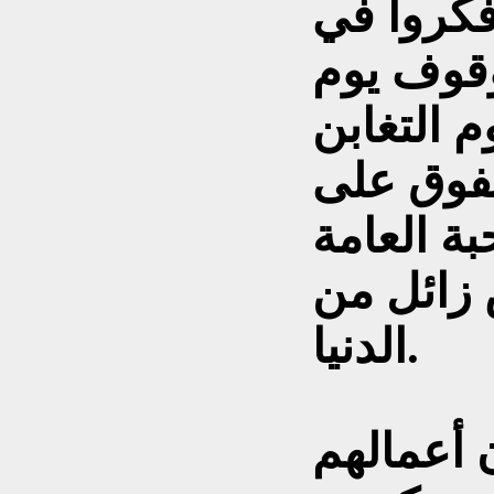
فكروا في
وقوف يوم
م التغابن
تفوق على
ة العامة
زائل من
الدنيا.
 أعمالهم