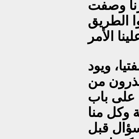
نا وصفت
ا الطريق
يا، ويود
حذرون من
 على باب
ة وكل منا
سؤال قبل