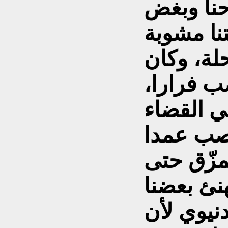
دحنا وبغض
تنا مشوبة
حلة، وكان
ب فرارا،
ي القضاء
نصب عمدا
مزّق حتى
ئ بعضنا
دنيوي لأن