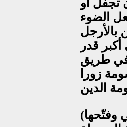
 تجفل أو
ل الضوء
 بالأرجل
أكبر قدر
 في طريق
ومة زورا
 وفتّحها)