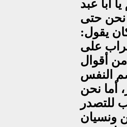
ا أبا عبد
نحن حتى
ان يقول:
تراب على
من أقوال
م النفس
، أما نحن
 للتصدر
 ونسيان