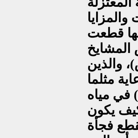
 المعتزلة
والمزايا
لها قطعت
المشايخ
)، والذين
ية مثلما
 في مياه
كيف يكون
قطع فجأة