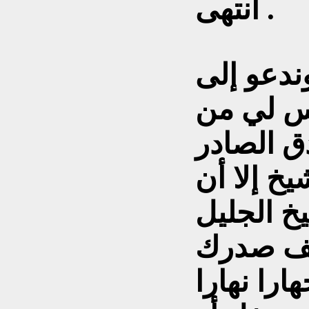
انتهى .
وندعو إلى
يس لي من
دق الصادر
خ إلا أن
يخ الجليل
شف صدرك
ارا نهارا