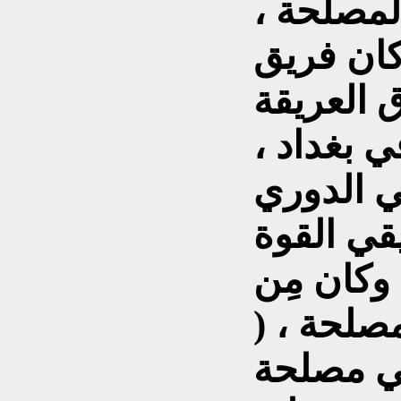
مصلحة ،
كان فريق
 العريقة
 بغداد ،
في الدوري
قي القوة
وكان مِن
صلحة ، (
ي مصلحة