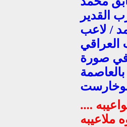
ابق محمد
رب القدير
د / لاعب
 العراقي
 في صورة
لتقطة سنة 1959 بالعاصمة
 بوخارست
عيبه ....