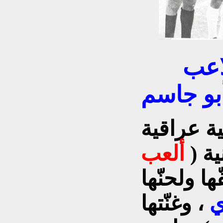
الرابع من اليسار هو اللاعب
بو جاسم
ية عراقية
ية (
ألعب
ها ولحنّها
ي
، وغنّتها