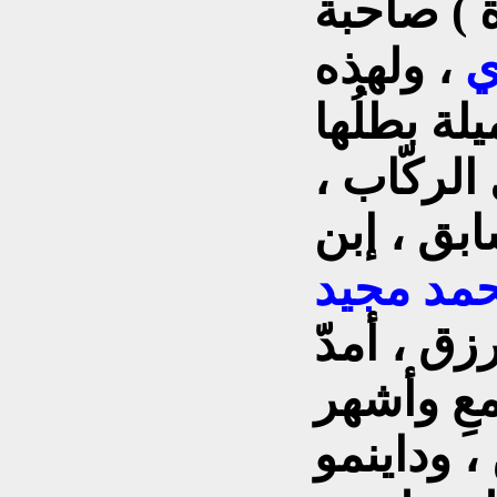
ة ) صاحبة
ي
، ولهذه
لة بطلُها
الركّاب ،
بق ، إبن
مد مجيد
رزق ، أمدّ
معِ وأشهر
، وداينمو