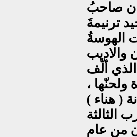
نان صاحبُ
د ترنيمةَ
 الهوسةُ
ان والاديب
لذي ألّف
 ولحنّها ،
نة ( هناء )
ب الثالثة
ن من عام