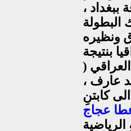
فة ببغداد ،
ك البطولة
ق ونظيره
يا بنتيجة
ُ العراقي (
د عارف ،
لى كابتنِ
طا عجاج
 الرياضية