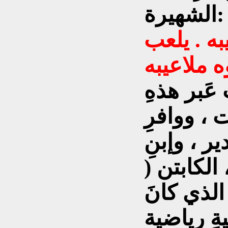
الشهيرة:
ه . يلعب
َ عَبر هذهِ
 ، ووافرِ
ير ، وإبنِ
 الكابتن (
الذي كانَ
ةٍ رياضية