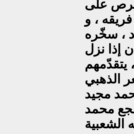
يحرص على
ريقه ، و
، سخّره
ن إذا نزل
 يتقدّمهم
ر الذهبي
حمد مجيد
شجع محمد