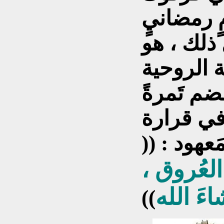
ٍ رمضانيٍ
 ذلك ، هو
ة الروحية
قضم تَمرةً
 في قرارة
عهود : ((
لعُروق ،
ءَ الله