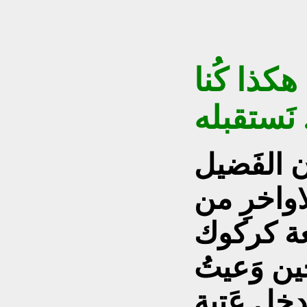
هكذا كُنا
له ..
ن الفَضيل
اواخرِ من
عة كركوك
ن وَعيتُ
دخل عَتبة