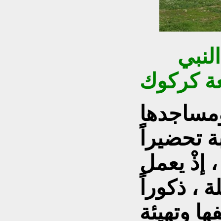
جامع ومرقد ومنارة النبي
عة كركوك
ومساجدها
ة تحضيراً
 إذْ يعمل
 ، ذكوراً
فها وتهيئة