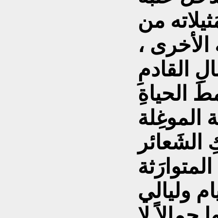
ثيلاته من
 الأخرى ،
لِ القادمِ
طَ الحياةِ
 الموغِلة
ِ الشَعائر
لمتوارَثة
يام وليالي
جمالاً لا