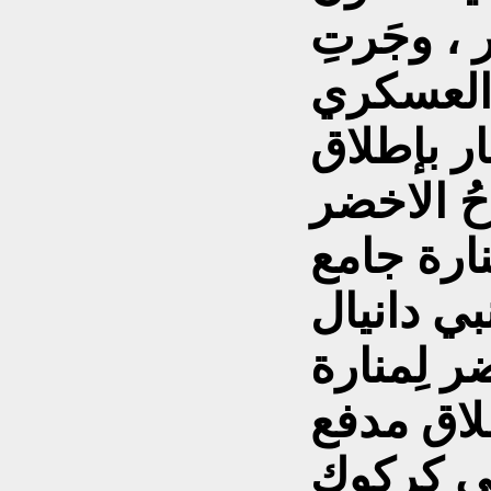
 ، وجَرتِ
َ العسكري
ار بإطلاق
احُ الاخضر
ارة جامع
ر لِمنارة
طلاق مدفع
في كركوك