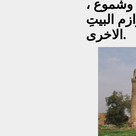
، وشموع ،
زم البيتِ
الاخرى.