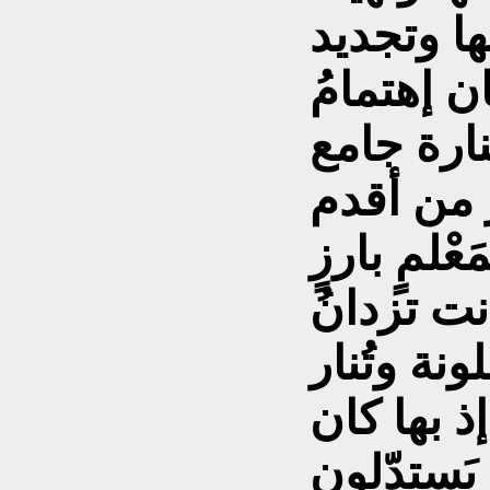
ا وتجديد
ن إهتمامُ
نارة جامع
ر من أقدم
ْلمٍ بارزٍ
ت تزدانُ
نة وتُنار
 بها كان
يَستدّلون