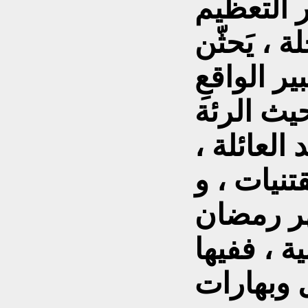
 التعظيم
ة ، يَحثّن
ر الواقعِ
يث الرئة
 العائلة ،
قتنيات ، و
هر رمضان
ة ، ففيها
 وبهارات