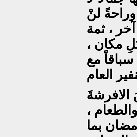
وراحةً لنْ
آخر ، ثمة
ِ مكان ،
سباقاً مع
َ الافرشةَ
والطعام ،
مضان بما