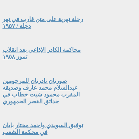
رحلة نهرية على متن قارب في نهر
دجلة / ١٩٥٧
محاكمة الكادر الإذاعي بعد انقلاب
تموز ١٩٥٨
صورتان نادرتان للمرحومين
عبدالسلام محمد عارف وصديقه
المقرب محمود شيت خطاب في
حدائق القصر الجمهوري
توفيق السويدي واحمد مختار بابان
في محكمة الشعب