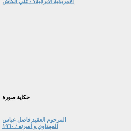
الامريكية الايرانية؟ / علي الكاش
حكاية
صورة
المرحوم العقيد فاضل عباس
المهداوي و أسرته / ١٩٦٠