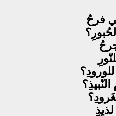
 فرحُ
ُبورِ؟
رحُ
ورِ
لورودِ؟
نّبيذِ؟
َرودِ؟
لذيذِ