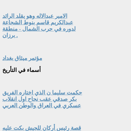
الامير عبدالاله وهو يقلد الرائد
عبدالكريم قاسم بنوط الشجاعة
لدوره في حرب الشمال - منطقة
برزان .
مؤتمر ميثاق بغداد
أسماء
في التأريخ
حكمت سليما ن الذي اختاره الفريق
بكر صدقي عقب نجاح اول انقلاب
عسكري في العراق والوطن العربي
قصة رئيس أركان للجيش بكت عليه