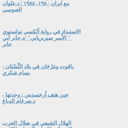
مع ايران ١٩٨٠- ١٩٨٨ / د.علوان
العبوسي
الاستبداد في رواية ألكسي تولستوي
" الأمير سيربرياني" /د.جابر أبي
جابر
ياقوت ومَرْجَان في بلاد النِّسْيَان -
بسام شكري
حين هتف أرخميدس : وجدتها -
د.ضرغام الدباغ
الهلال الشيعي في ضلال الحرب