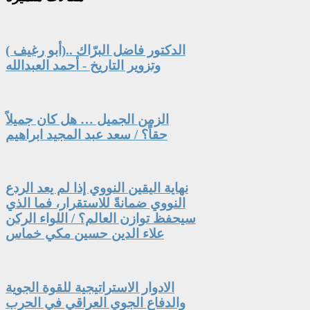
الدكتور فاضل البرّاك ..(أبو رغيف )
وتزوير التاريخ - أحمد العبدالله
الزمن الجميل … هل كان جميلاً
حقاً؟ / سعد عبد المجيد ابراهيم
نهاية اليقين النووي إذا لم يعد الردع
النووي ضمانةً للاستقرار، فما الذي
سيحفظ توازن العالم؟ / اللواء الركن
علاء الدين حسين مكي خماس
الادوار الاستراتيجية للقوة الجوية
والدفاع الجوي العراقي في الحرب