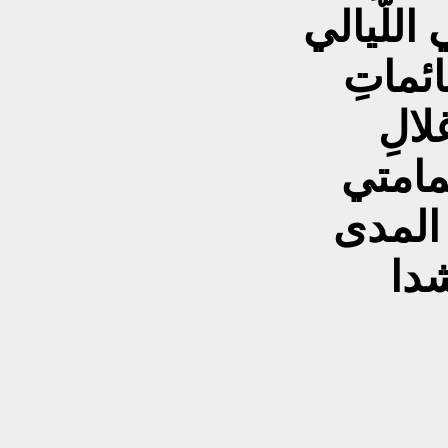
اللّيالي
ئماتِ
لالِ
امتي
 المدى
شدا