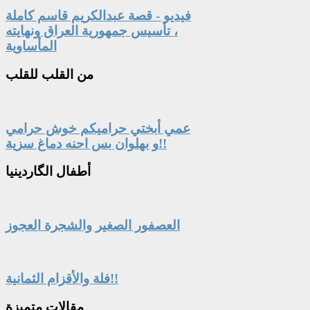
فيديو - قصة عبدالكريم قاسم كاملة
، تأسيس جمهورية العراق ونهايته
المأساوية
من
القلب للقلب
عمي أبختي حراميكم خوش حرامي
و بهلوان بس احنه دماغ سزية!!
أطفال
الگاردينيا
العصفور الصغير والشجرة العجوز
فلة والأقزام الثمانية!!
مقالات
متميزة