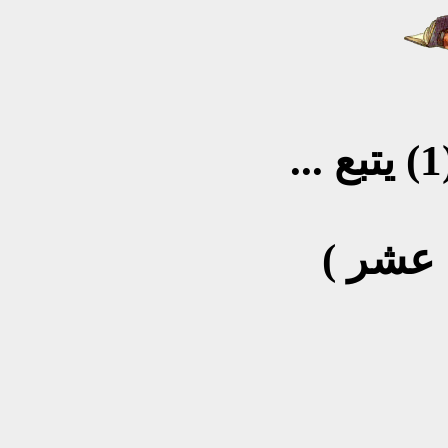
سوناتات { قوالب شعريّة (1) يتبع ...
( الدّيوان الحادي عشر) بقلم: د.