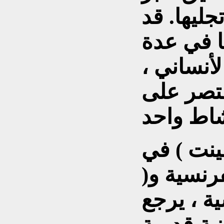
ليها. قد
 في عدة
أنساني ،
تقتصر على
ينت ) في
فرنسية و(
ية ، يرجع