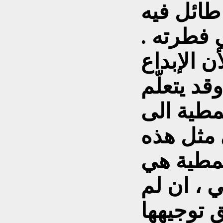
 طائل فيه
 فطرته .
أن الإبداع
قد يتعلّم
نمطية الى
 مثل هذه
نمطية هي
 ، ان لم
 توجيهها