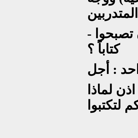
- هل أنتم جادون في أن تصبحوا
كتاباً ؟
حد : أجل
اذن لماذا