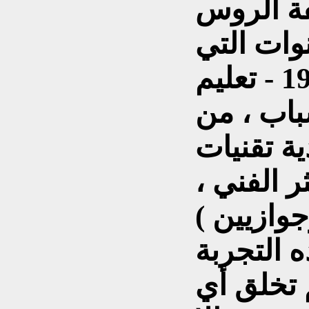
فة الروس
وات التي
تلت ثورة اكتوبر 1917 - تعليم
باب ، من
ة تقنيات
ثر الفني ،
جوازيين )
التجربة
 تخلق أي