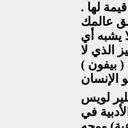
يمة لها .
لق عالمك
 يشبه أي
ز الذي لا
( بيفون )
لير لويس
أدبية في
ية) ووجه