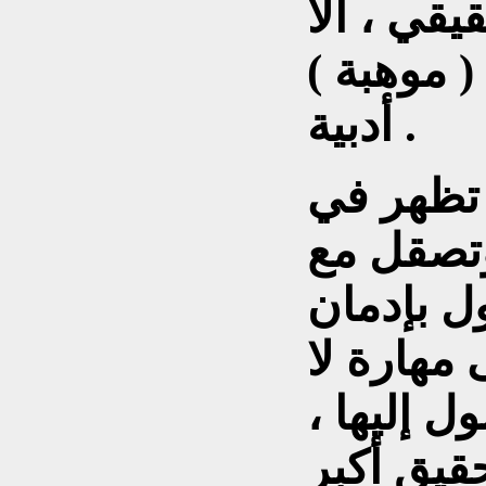
قي ، الا
 موهبة )
أدبية .
تظهر في
تصقل مع
ل بإدمان
 مهارة لا
 إليها ،
قيق أكبر