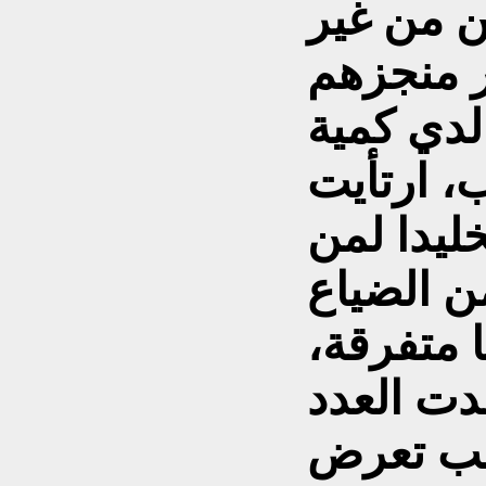
ن من غير
 منجزهم
لدي كمية
، ارتأيت
ليدا لمن
ن الضياع
 متفرقة،
ت العدد
سبب تعرض