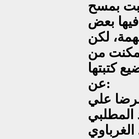
بت بمسح
 فيها بعض
مة، لكن
تمكنت من
ع كتبتها
عن:
لرضا علي
د المطلبي
 الغرباوي