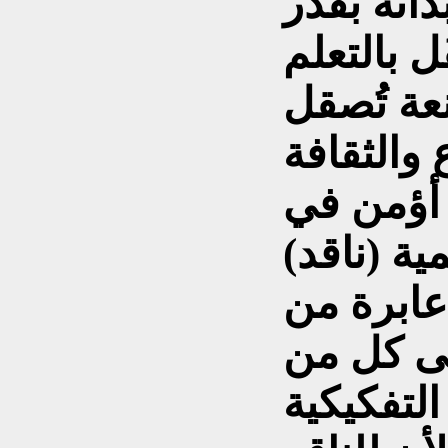
بذاته بقدر
ل بالتعلم
عة تُصقل
 والثقافة
ا أؤمن في
ة (ناقد)
ابرة من
لى كل من
لتفكيكية