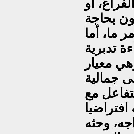
لفراغ، أو
ون بحاجة
ر ما، أما
ءة تدبرية
هي معيار
ى جمالية
تفاعل مع
 افتراضيا
جه، وحثه