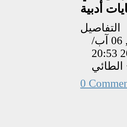
يات أدبية
التفاصيل
تم إنشاءه بتاريخ الأحد, 06 آب/
الطائي
0 Commen