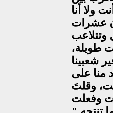
ت ولا أنا
ن عشرات
 وتتلاعب
ت طويلة،
ير شعبينا
 منا على
لت، وقلتَ
" أنا عسكري وأعرف ما تنتجه