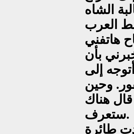
ة الشاه
ح هاتفني
برني بأن
توجه إلى
ور. وحين
قال هناك
ستعرف.
ت طائرة