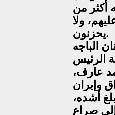
ه أكثر من
يهم، ولا
يحزنون.
ان الباجه
ة الرئيس
د عارف،
اق وإيران
أواسط عام 1966 بلغ أشده،
لى صراع