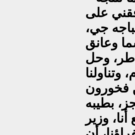
فقني على
باجه جي،
ما وعانق
اطر، وحل
 وتناولنا
ن فخورون
جز، بطيبه
أنا، وزير
راؤنا، أن