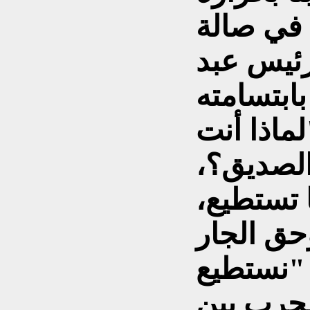
في صالة
رئيس عبد
بابتسامته
لماذا أنت
الصديق؟،
ا تستطيع،
حق الجار
 "نستطيع
الحرب بين