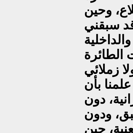
ع، وحين
قد سبقني
والداخلية
ا زملائي
علمنا بأن
انية، دون
ق، ودون
عنية، حين