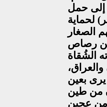
 إلى حمل
ر) لحماية
هم الصغار
من رصاص
ه الشُقاة
 والعراق،
يرى بعين
ن من طين