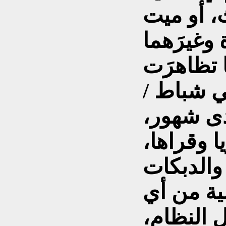
ث، أو ميت
وغيرَهما
 تظاهرَت
ي شباط /
، على مدى شهور،
 وقراها،
والدبكات
لية من أي
 النظام،