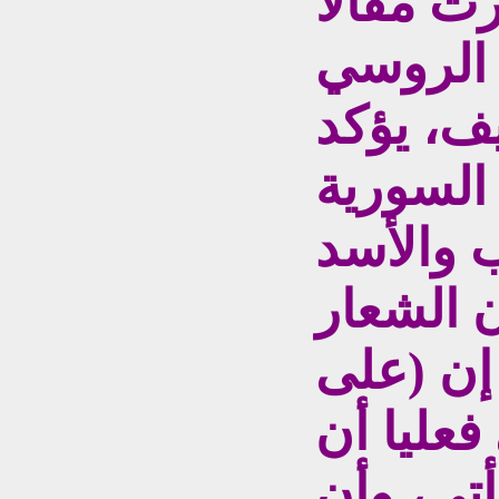
ت مقالا
 الروسي
ف، يؤكد
 السورية
ب والأسد
 الشعار
 إن (على
فعليا أن
تي، وأن