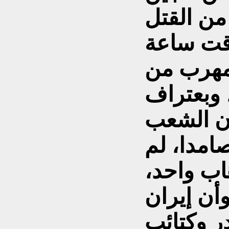
من القتل
قت ساعة
 مهرب من
، وبعتراف
أن الشعب
صامدا، لم
هاب واحد،
وأن إيران
ر وكتائب