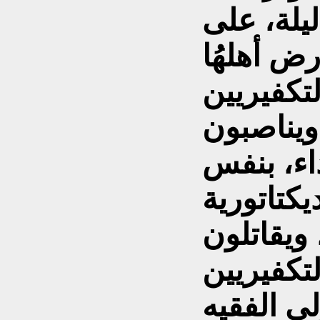
يلة، على
ض أهلهُا
لتكفيريين
ويناصبون
اء، بنفس
كتاتورية
 ويقاتلون
لتكفيريين