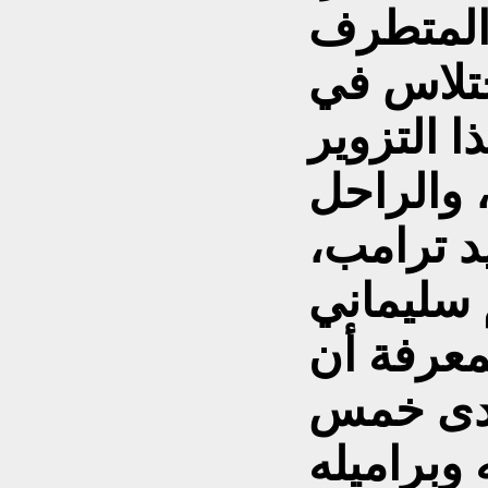
 المتطرف
ختلاس في
ا التزوير
، والراحل
يد ترامب،
عرفة أن
مدى خمس
وبراميله