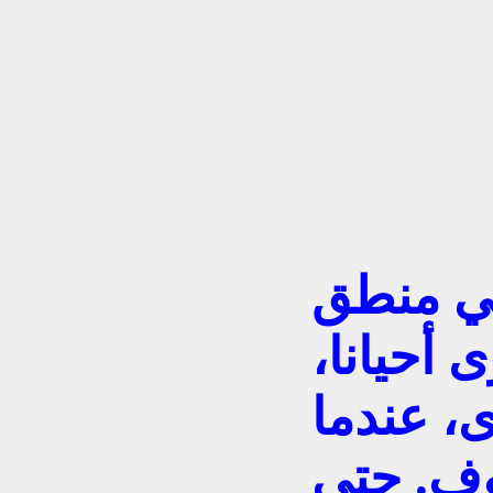
في منطق
 أحيانا،
، عندما
وف. حتى