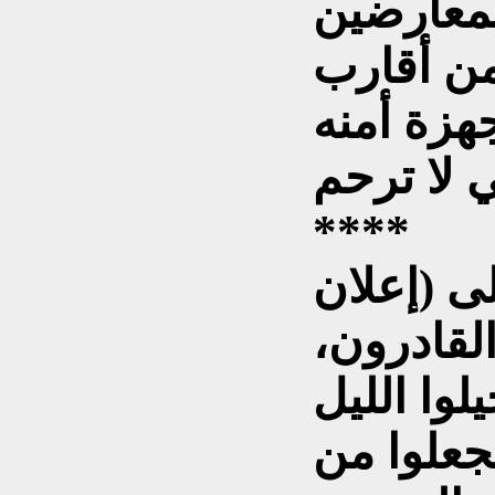
لمعارضين
من أقارب
هزة أمنه
****
لى (إعلان
لقادرون،
لوا الليل
يجعلوا من