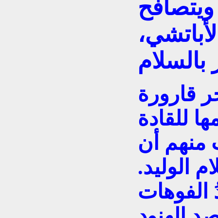
 ويتصافح
لأباتشي،
ر قارورة
ا للقادة
 منهم أن
 الوليد.
ُ الفوهات
د الهنود