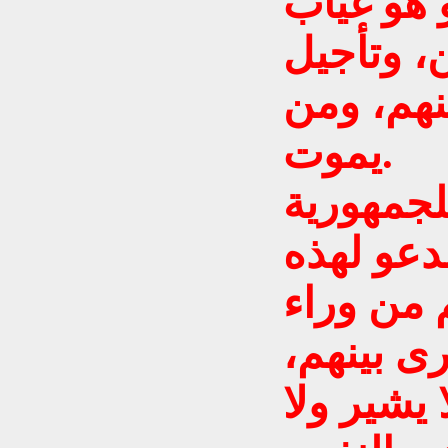
 هو غياب
ن، وتأجيل
نهم، ومن
يموت.
لجمهورية
دعو لهذه
م من وراء
 بينهم،
 يشير ولا