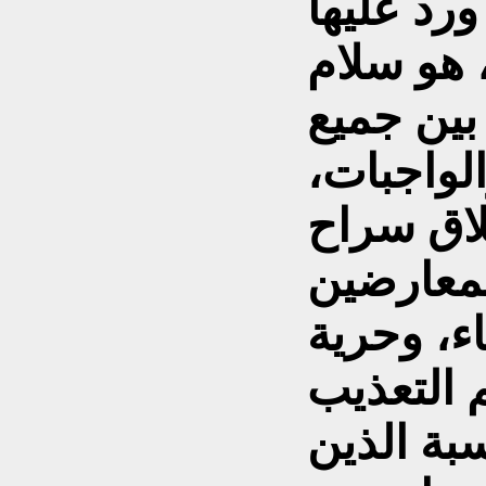
ورد عليها
 هو سلام
بين جميع
لواجبات،
لاق سراح
لمعارضين
ء، وحرية
 التعذيب
بة الذين