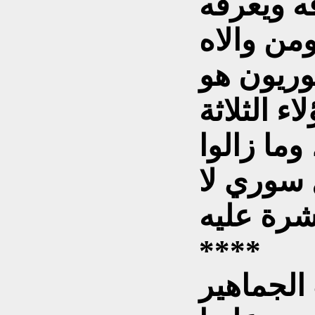
ه ويعرفه
وريون هو
اء الثلاثة
وما زالوا
سوري لا
****
الجماهير