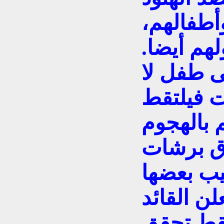
وأطفالهم،
هم أيضا.
ى طفل لا
 فيلتقط
 بالهجوم
اق برشات
يب بعضها
لن القائد
فقط تحقق