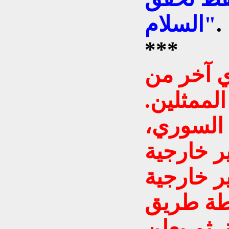
.
السلام"
***
 آخر من
لممثلين.
 السوري،
ر خارجية
ر خارجية
رطة طريق
 ثم يعلن