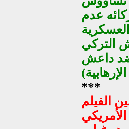
ة تشاووش
ائه عدم
العسكرية
ش التركي
ضد داعش
إرهابية)
***
ين الفيلم
الأمريكي Kill And Pray وفيلم