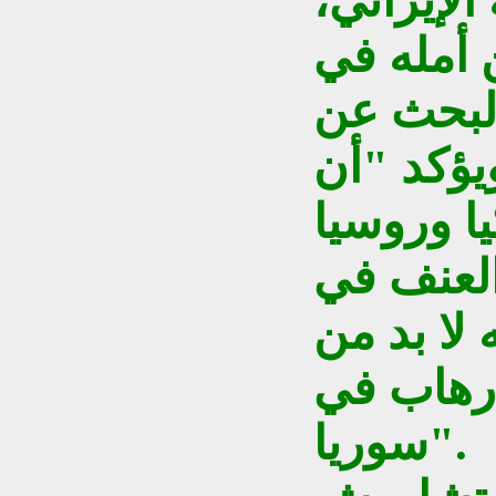
الإيراني،
أمله في
البحث عن
يؤكد "أن
ا وروسيا
العنف في
لا بد من
إرهاب في
سوريا".