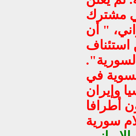
ي مشترك
اني، " أن
 استئناف
لسورية".
تسوية في
ا وإيران
ن أطرافا