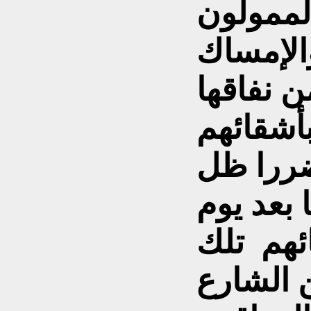
الممولون
والإمساك
ن نفاقها
بأشقائهم
ضررا ظل
ئهم تلك
 الشارع