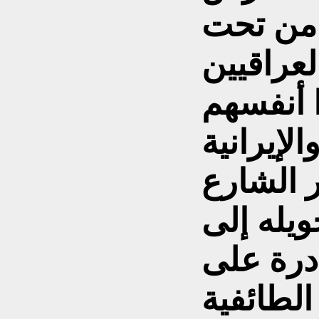
و من تحت
لعراقيين
ا أنفسهم
الإيرانية
ر الشارع
يله إلى
درة على
الطائفية