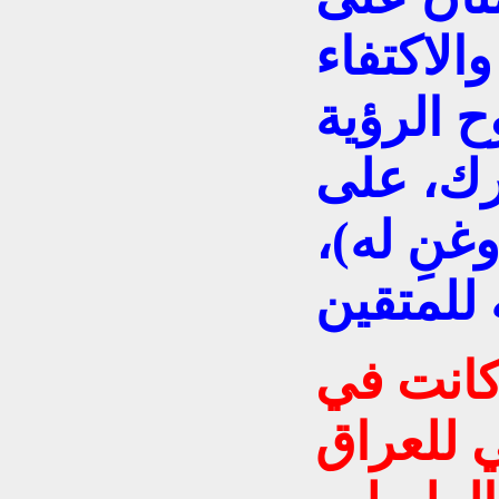
الاكتفاء
ح الرؤية
رك، على
غنِ له)،
 كانت في
ي للعراق