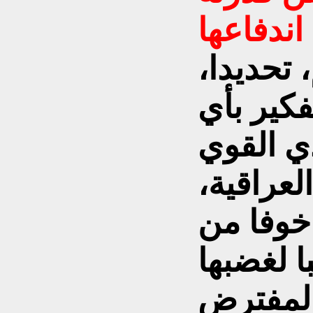
 تحديدا،
فكير بأي
ي القوي
لعراقية،
خوفا من
ا لغضبها