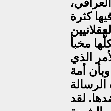
لعراقي،
فيها كثرة
عقلانيين
َّها مخبأ
أمر الذي
وبأن أمة
الرسالة
دها. لقد