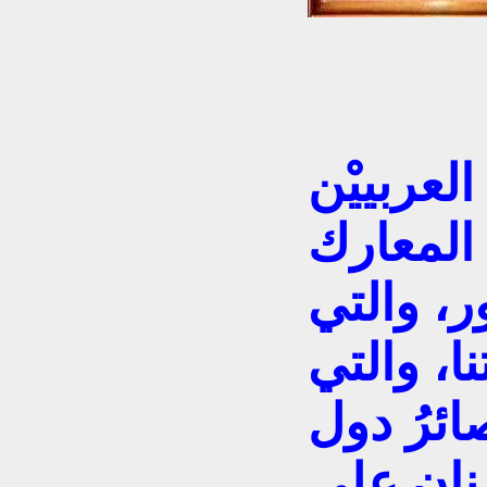
لعربييْن
المعارك
ر، والتي
ا، والتي
ائرُ دول
نان على