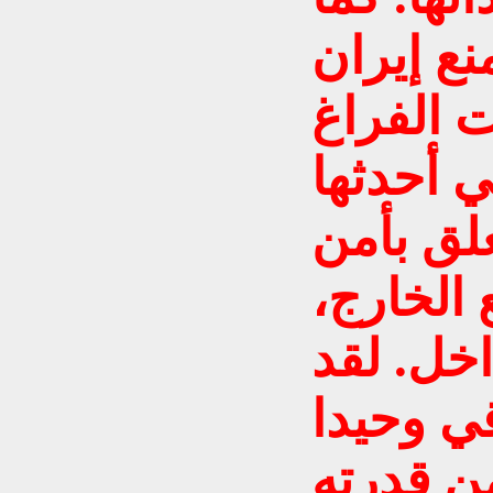
نع إيران
 الفراغ
ي أحدثها
علق بأمن
 الخارج،
خل. لقد
ي وحيدا
ن قدرته