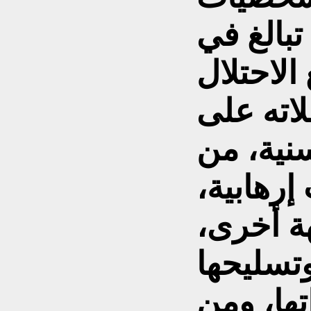
 تبالغ في
الاحتلال
اته على
سنية، من
رهابية،
ة أخرى،
وتسليحها
تها، ومن