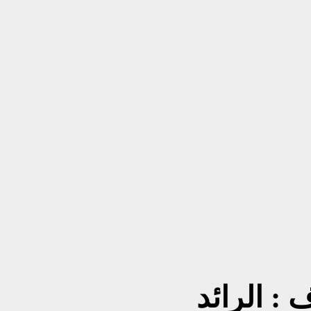
: الرائد