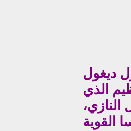
رل ديغول
ظيم الذي
 النازي،
ا القوية