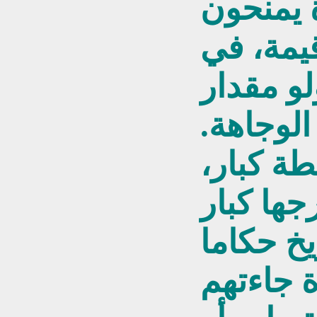
 يمنحون
قيمة، في
لو مقدار
الوجاهة.
ة كبار،
ريخ حكاما
 جاءتهم