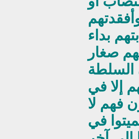
غتصاب أو
وأفقدتهم
تهم بداء
نهم صغار
 السلطة
م إلا في
ن فهم لا
يتوا في
 إلى آخر