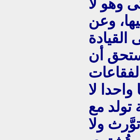
ى وهو لا
يها، وعن
 القيادة
ستحق أن
لفقاعات
 واحدا لا
 تولد مع
توَّرث ولا