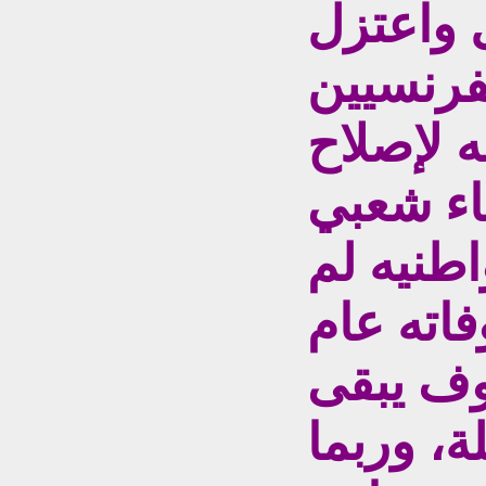
 واعتزل
54 من الفرنسيين
ه لإصلاح
اء شعبي
 من مواطنيه لم
فاته عام
وسوف يبقى
ة، وربما