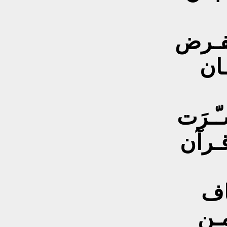
نـفـرض
ـان
ّـرَت
قـرآن
صاف
مـن