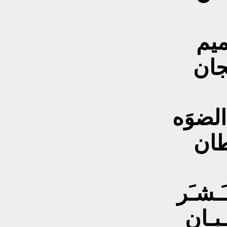
ْميم
ـجان
الضوَه
وطان
َـشـَر
ـبـان