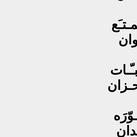
ـتـَع
ـوان
بـّـات
احـزان
وّرَه
ـدان