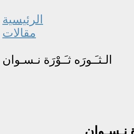
الرئيسية
مقالات
الـثـَـورَه ثـَـوْرَة نـسـوان
رَة نـسـوان