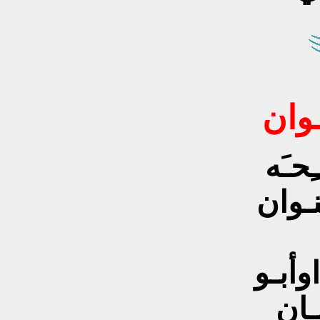
سـوان
ِحـَه
نـوان
اوأبـو
ـان