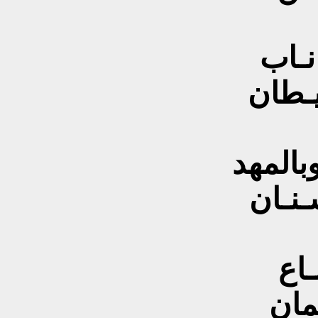
نـاب
ـيـطان
اوبالمهد
ـنـان
ـاع
مان