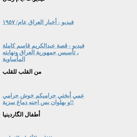
فيديو - أخبار العراق عام/ ١٩٥٧
فيديو - قصة عبدالكريم قاسم كاملة
، تأسيس جمهورية العراق ونهايته
المأساوية
من
القلب للقلب
عمي أبختي حراميكم خوش حرامي
و بهلوان بس احنه دماغ سزية!!
أطفال
الگاردينيا