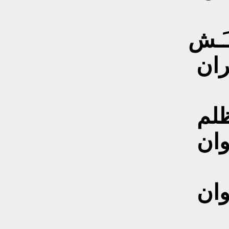
غـَـش
ـران
ظلم
ـوان
ـوان