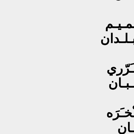
ْمـيـم
بـلـدان
َرّري
يـبـان
ـَرَه
ـان