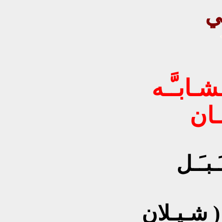
ي
ـابـَّـه
ـان
َـبـَـل
( شـيـلان