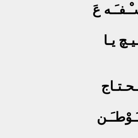
ْـفـَـه عَ
يـچ يـا
مـحـتـاج
ـوْطـَـن