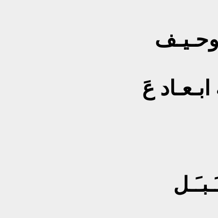
اوحـيـف
ابـعـاد عَ
َـبـَـل