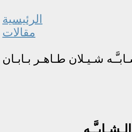
الرئيسية
مقالات
ـابـَّـه شـيـلان طـاهـر بـابـان
لـشـابـَّـه