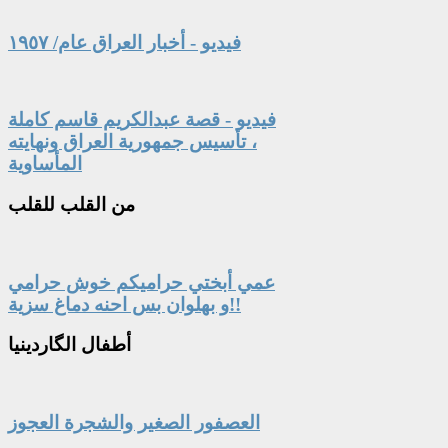
فيديو - أخبار العراق عام/ ١٩٥٧
فيديو - قصة عبدالكريم قاسم كاملة
، تأسيس جمهورية العراق ونهايته
المأساوية
من
القلب للقلب
عمي أبختي حراميكم خوش حرامي
و بهلوان بس احنه دماغ سزية!!
أطفال
الگاردينيا
العصفور الصغير والشجرة العجوز