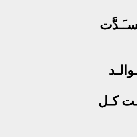
سـَـدَّت
والـد
ـت كـل