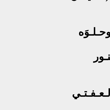
اوحـلـوَه
نـور
لـعـفـتـي