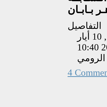
ر بـابـان
التفاصيل
تم إنشاءه بتاريخ الثلاثاء, 10 أيار
201
الرومي
4 Commen