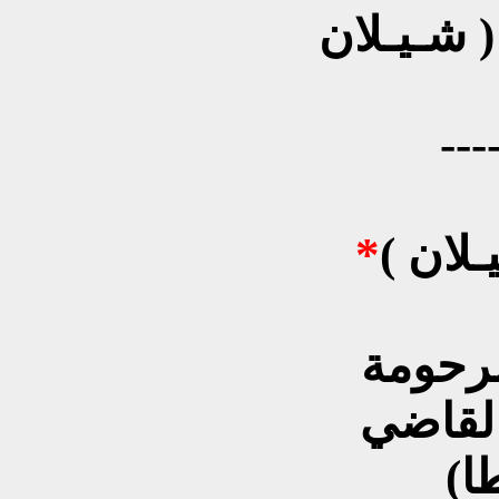
( شـيـلان
---
( شـيـلان ):- ابنة الدكتور طاهر
*
مرحومة
 القاضي
ا)