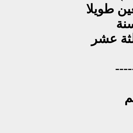
ين طويلا
الثة عشر
----
م