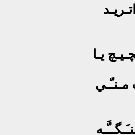
تـريـد
چـيـچ يـا
 مـنـّـي
َـگــَّـه