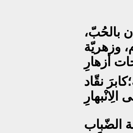
 بالحُبّ،
، وزهريّة
ابرَ نقّاد
الِانْبهارِ
 الضّباب