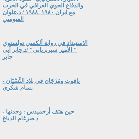
والدفاع الجوي العراقي في الحرب
مع ايران ١٩٨٠- ١٩٨٨ / د.علوان
العبوسي
الاستبداد في رواية ألكسي تولستوي
" الأمير سيربرياني" /د.جابر أبي
جابر
ياقوت ومَرْجَان في بلاد النِّسْيَان -
بسام شكري
حين هتف أرخميدس : وجدتها -
د.ضرغام الدباغ