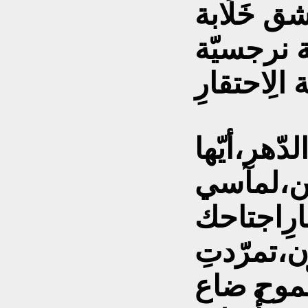
ق خَلَابة
ة نرجسيّة
لِاحتقارِ
دّهر،أيّها
سين،لمآسي
ارِاجتاحك
،تمرّدتِ
ّموح ضاع