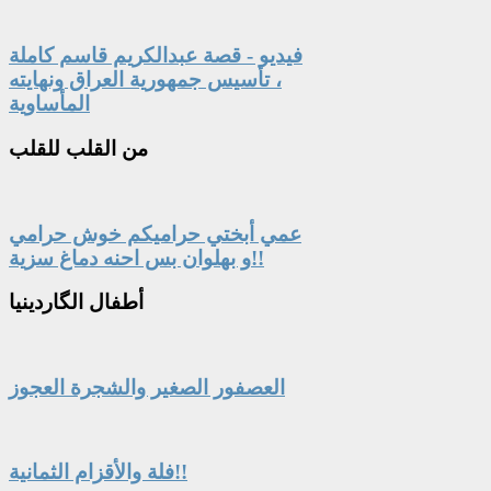
فيديو - قصة عبدالكريم قاسم كاملة
، تأسيس جمهورية العراق ونهايته
المأساوية
من
القلب للقلب
عمي أبختي حراميكم خوش حرامي
و بهلوان بس احنه دماغ سزية!!
أطفال
الگاردينيا
العصفور الصغير والشجرة العجوز
فلة والأقزام الثمانية!!