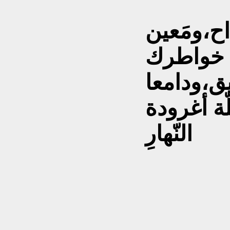
اح،ومَعين
ن خواطرك
يق،ودامعا
ة أغرودة
النّهارِ