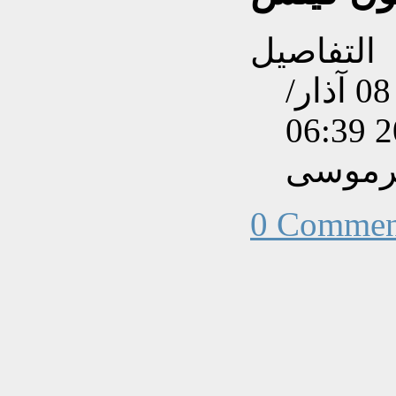
التفاصيل
تم إنشاءه بتاريخ الثلاثاء, 08 آذار/
يرموسى
0 Commen