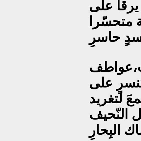
رقأْ على
ة متحسّرا
دٍ حاسرِ
ب،عواطف
نسرٍ على
عَ لتغريد
ل النّحيف
 البِحارِ