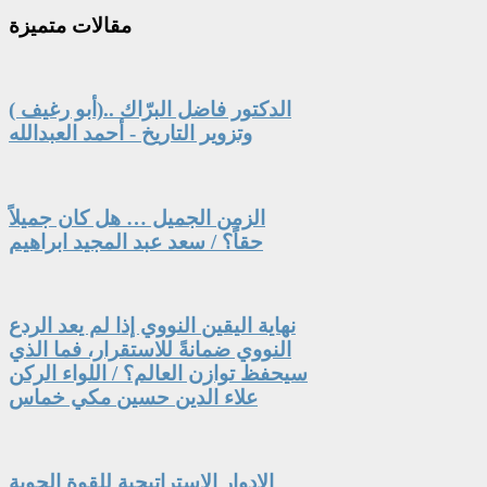
مقالات
متميزة
الدكتور فاضل البرّاك ..(أبو رغيف )
وتزوير التاريخ - أحمد العبدالله
الزمن الجميل … هل كان جميلاً
حقاً؟ / سعد عبد المجيد ابراهيم
نهاية اليقين النووي إذا لم يعد الردع
النووي ضمانةً للاستقرار، فما الذي
سيحفظ توازن العالم؟ / اللواء الركن
علاء الدين حسين مكي خماس
الادوار الاستراتيجية للقوة الجوية