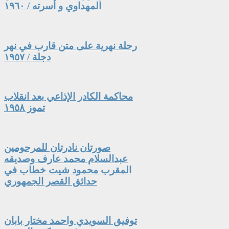
المهداوي و أسرته / ١٩٦٠
رحلة نهرية على متن قارب في نهر
دجلة / ١٩٥٧
محاكمة الكادر الإذاعي بعد انقلاب
تموز ١٩٥٨
صورتان نادرتان للمرحومين
عبدالسلام محمد عارف وصديقه
المقرب محمود شيت خطاب في
حدائق القصر الجمهوري
توفيق السويدي واحمد مختار بابان