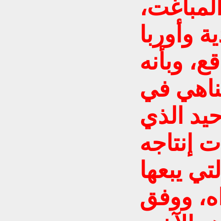
المباغت،
ة وأوربا
قع، وبأنه
ناهي في
حيد الذي
ت إنتاجه
تي يبعها
اه، ووفق