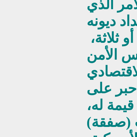
لأمر الذي
د ديونه
و ثلاثة،
س الأمن
لاقتصادي
حبر على
قيمة له،
 (صفقة)