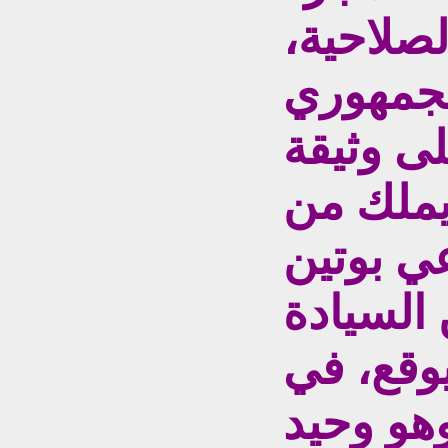
لصلاحية،
لجمهوري
لى وثيقة
يملك من
ي بوتين
السيادة
يوقع، في
هو وحيد