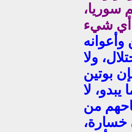
م سوريا،
وأعوانه
لال، ولا
ن بوتين
 يبدو، لا
حهم من
 خسارة،