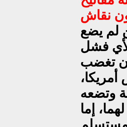
 لم يضع
لأي فشل
أن تغضب
أمريكا،
ة وتضعه
لهما، إما
لمستسلم