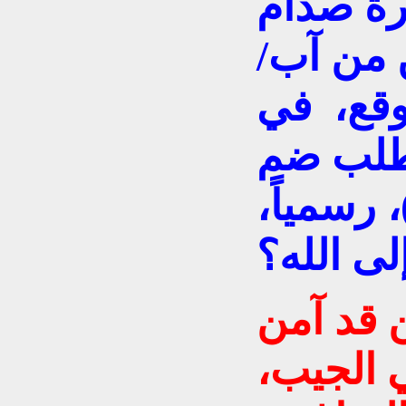
رة صدام
 من آب/
199، ليوقع، في
 طلب ضم
 رسمياً،
 قد آمن
 الجيب،