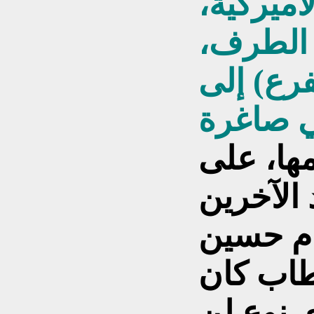
أميركية،
ض الطرف،
فرع) إلى
مها، على
 الآخرين
ام حسين
طاب كان
ي نوع لن