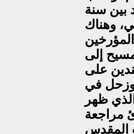
د بين سنة
الي، وهناك
المؤرخين
مسيح إلى
ستندين على
وزحل في
الذي ظهر
ئ مراجعة
ب المقدس