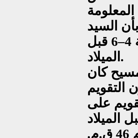
المعلومة
أن السيد
المسيح ولد بين سنة 4–6 قبل
الميلاد.
مسيح كان
 التقويم
تقويم على
دينة روما سنة 753 قبل الميلاد
الحالي (2015م)، وفي عام 46 ق.م.