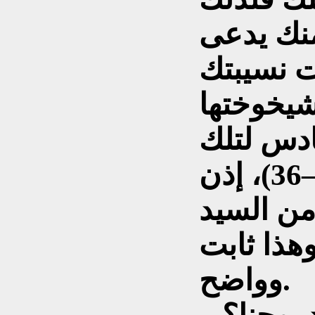
منك يدعى
ات نسيبتك
شيخوختها
ادس لتلك
المدعوة عاقراً. (لوقا1: 35–36)، إذن
من السيد
هذا ثابت
وواضح.