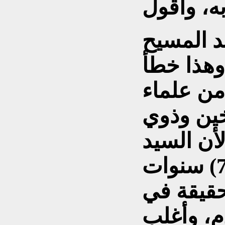
د المسيح
2 سنة، وهذا خطأ
 من علماء
خين وذوي
أن السيد
المسيح مولود بين (4–7) سنوات
لحقيقة في
سنة 2019م أو 2022م، وأغلب