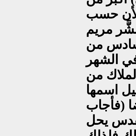
6 أشهر، لأن حسب
شَّر مريم
لسادس من
في الشهر
لملاك من
ليل اسمها
: 26). وأيضا (فأجاب
لقدس يحل
لك فلذلك