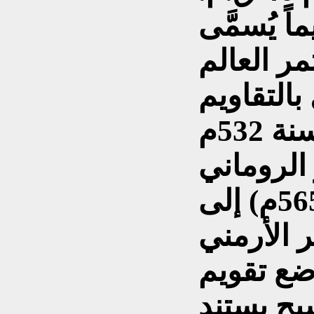
ً يُسمَّى
مر العالم
التقاويم
الرومانية وغيرها إلى سنة 532م
الروماني
جوستاينوس (627–565م) إلى
 الأرمني
540م) بوضع تقويم
يح يستند