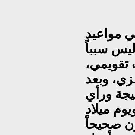
ي مواعيد
ليس سبباً
ب تقويمي،
زي، وبعد
يجة ورأي
وم ميلاد
ن صحيحاً