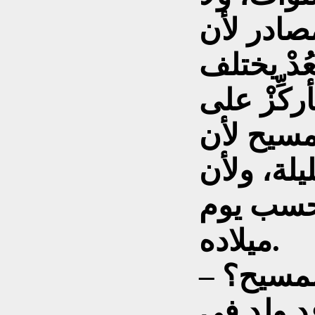
صادر لأن
ُدْ يختلف
كِّزْ على
لمسيح لأن
يلة، ولأن
 حسب يوم
ميلاده.
المسيح؟
د ولد في