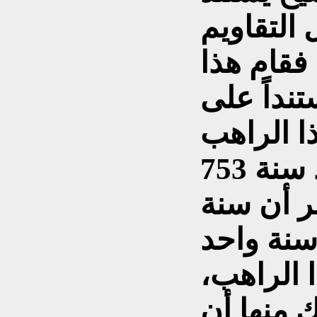
التقاويم
 فقام هذا
نداً على
ا الراهب
أن السيد المسيح قد ولد سنة 753
ر أن سنة
 سنة واحد
 الراهب،
ك منها أن