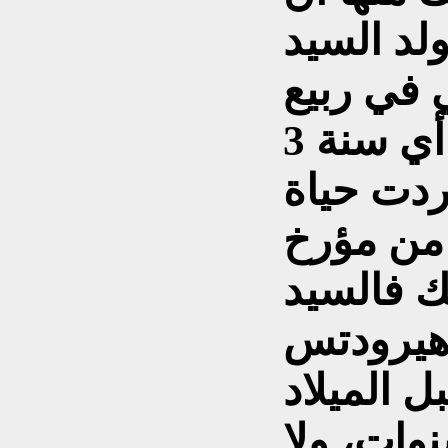
لد السيد
 في ربيع
سنة 750 من تاريخ روما، أي سنة 3
ردت حياة
 من مؤرخ
ك فالسيد
هيرودتس
ل الميلاد
وات، ولا