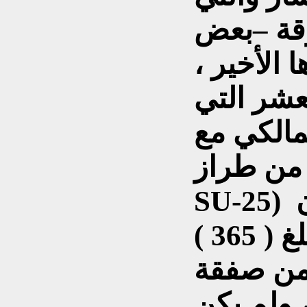
وقة –بعض
الأخير ،
عشر التي
مالكي مع
ز( SU-24) و (
SU-25) القديمة المستعملة ، وأن
قيمة هذه الصفقة تبلغ ( 365 )
 من صفقة
 ولم يكن