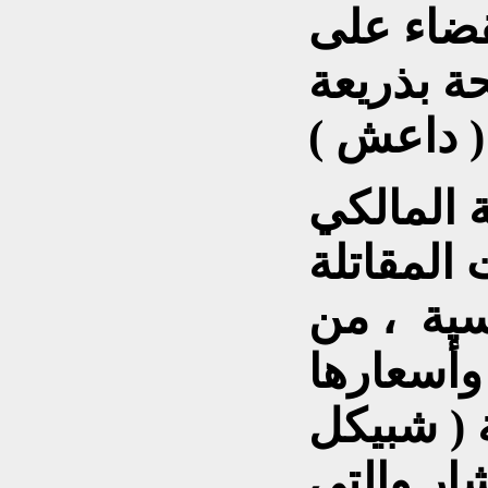
قضاء على
ة بذريعة
 المالكي
المقاتلة
سية ، من
وأسعارها
 ( شبيكل
تشار والتي