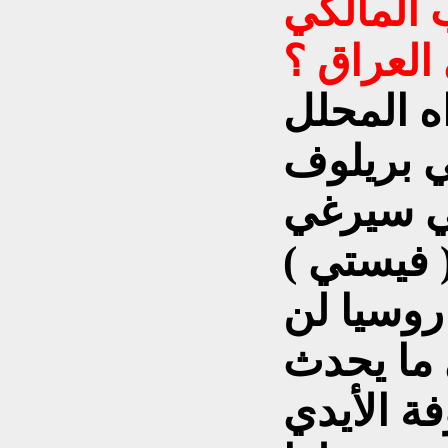
 المالكي
العراق ؟
ه المحلل
 بريلوف
سي سيرغي
 فيستي )
روسيا لن
 ما يحدث
ة الأيدي