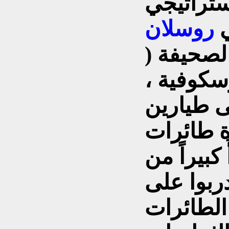
ستراتيجي
روسلان
حيفة (
سكوفية ،
ى طيارين
ة طائرات
بيراً من
دربوا على
الطائرات