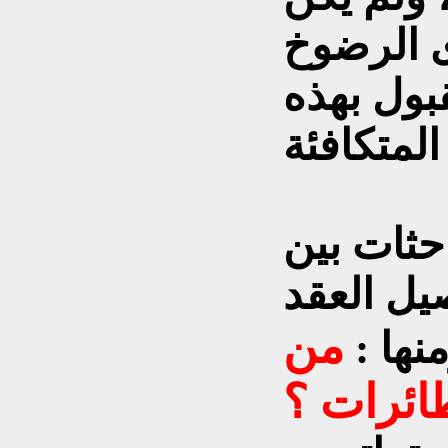
ى الرضوخ
بول بهذه
حثات بين
يل العقد
من
نها :
ائرات ؟