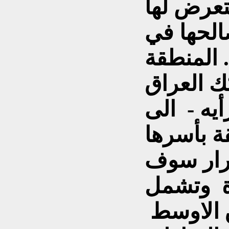
تعرض لها
الحها في
المنطقة .
 العراق
يه - الى
ة بأسرها
قرار سوف
ة وتشمل
ق الاوسط