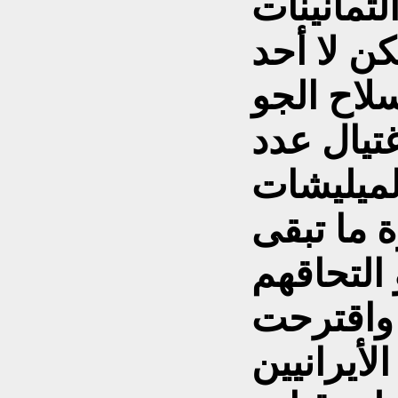
ثمانينات
ن لا أحد
لاح الجو
غتيال عدد
لميليشات
 ما تبقى
 التحاقهم
 واقترحت
لأيرانيين