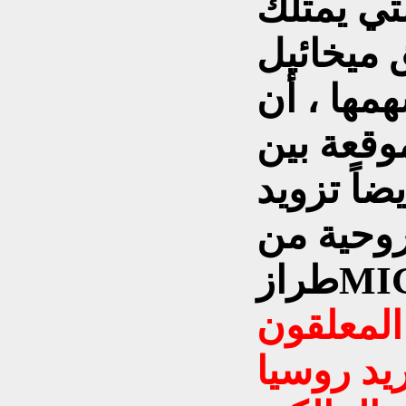
تي يمتلك
 ميخائيل
مها ، أن
وقعة بين
اً تزويد
روحية من
المعلقون
يد روسيا