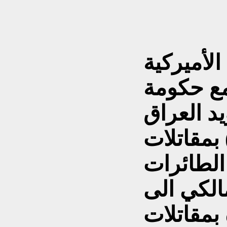
الأميركية
مع حكومة
د العراق
بمقاتلات ( 16 F- ) بسبب خشية
الطائرات
مالكي الى
بمقاتلات