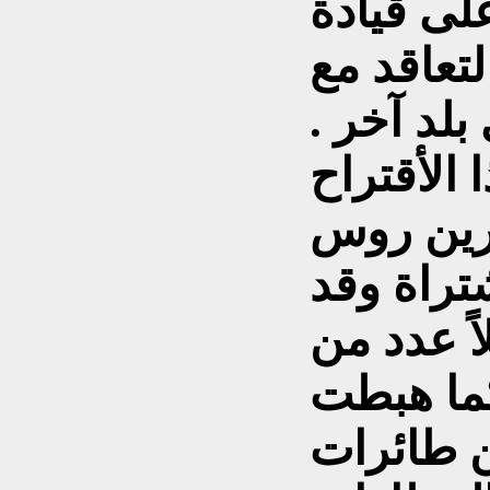
لى قيادة
تعاقد مع
بلد آخر .
الأقتراح
رين روس
تراة وقد
ً عدد من
كما هبطت
ن طائرات