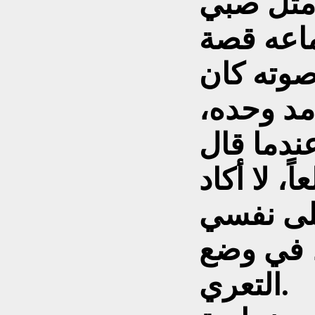
مثل صبي
اعه قصة
صوته كان
مد وحده،
ً، لا أكاد
، في وضع
التعري.