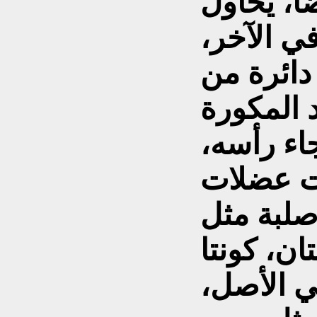
ً، يحاول
ي الآخر،
ائرة من
جاء رأسه،
نت عضلات
لبة مثل
ان، كونتا
ي الأصل،