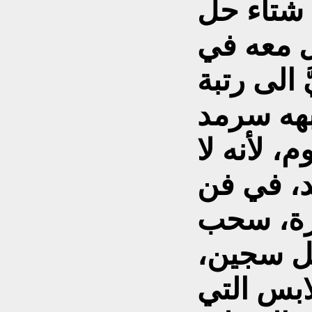
 شتاء حل
ل معه في
 الى رتبة
هه سرمد
م، لأنه لا
د، في فن
مرة، سحب
كل سجين،
ابس التي