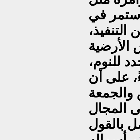
استمر في
 التنفيذ،
 الأرضية
دد للنوم،
، على أن
 والجمعة
 المجال
م أسماله