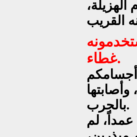
الهزيلة،
تخدمونه
غطاء.
 أجسامكم
 وأصابتها
بالجرب.
مداً، لم
م مبذرين،