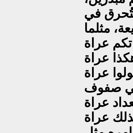
تُحرق في
عة، مثلما
في صفوف
وامره مثل