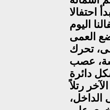
أ احتفالا
لنا اليوم
مى، تحرك
شة، عصب
كل دائرة
آخر رتلاً
 الداخل،