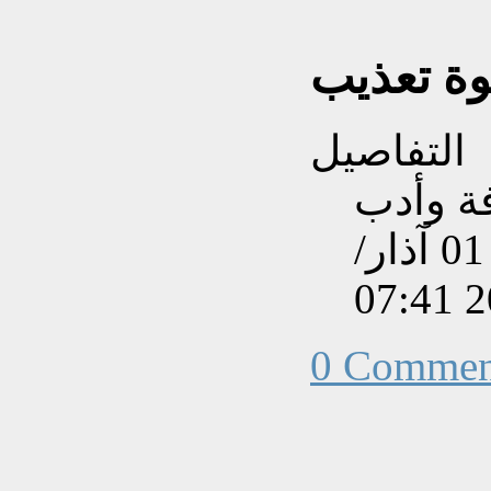
وة تعذيب
التفاصيل
فة وأدب
تم إنشاءه بتاريخ الجمعة, 01 آذار/
0 Commen