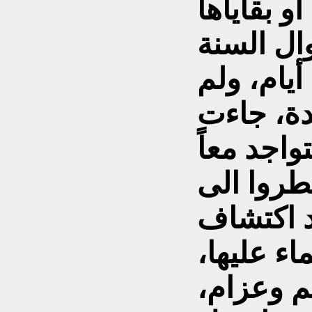
و بقاياها
ال السنة
أيام، ولم
دة، جاءت
واجد معاً
طروا الى
د اكتشاف
اء عليها،
م وعزام،