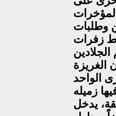
خرى على
ن وطلبات
لط زفرات
الجلادين
ن الغريزة
يرى الواحد
قة، يدخل