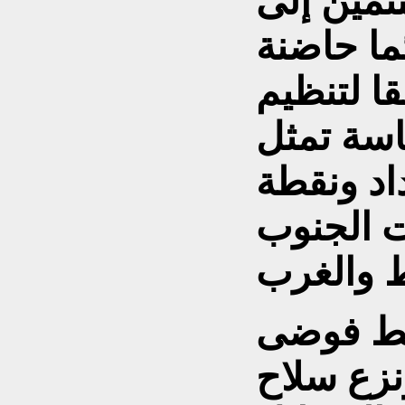
تمين إلى
ما حاضنة
قا لتنظيم
سة تمثل
داد ونقطة
 الجنوب
بط فوضى
نزع سلاح