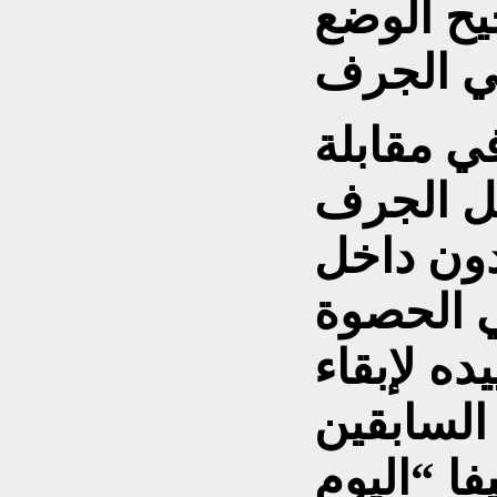
ح الوضع
ي مقابلة
هل الجرف
دون داخل
ي الحصوة
ده لإبقاء
السابقين
فا “اليوم