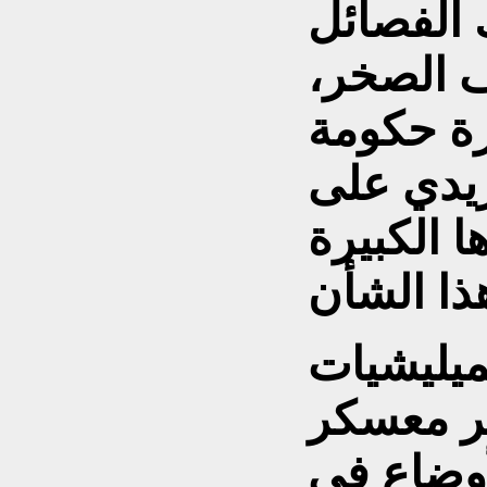
 الفصائل
 الصخر،
رة حكومة
زيدي على
 الكبيرة
ميليشيات
بر معسكر
لأوضاع في