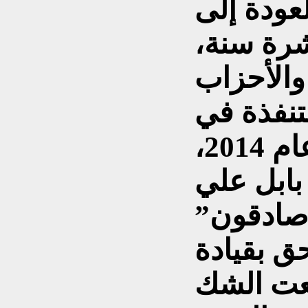
عودة إلى
شرة سنة،
والأحزاب
متنفذة في
الحكومات المتعاقبة منذ عام 2014،
ابل علي
“صادقون”
ق بقيادة
عت الشك