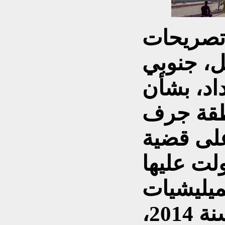
 تصريحات
ل، جنوبي
داد، بشأن
طقة جرف
لى قضية
لت عليها
يليشيات
الشيعية وأكثرها تطرفا سنة 2014،