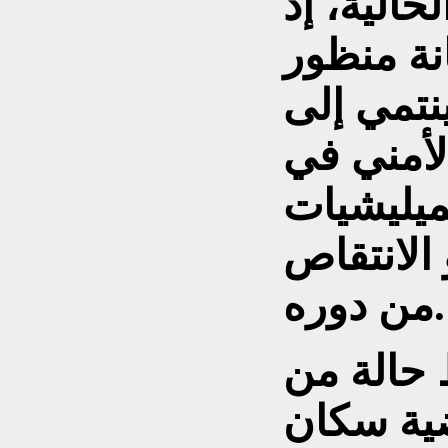
حالية، إذ
نة منظور
نتمي إلى
لأمني في
ميليشيات
 الانتقاص
من دوره.
 حالة من
ية سكان