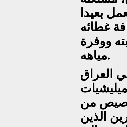
عمل بعيدا
فة غطائه
بته ووفرة
مياهه.
ي العراق
ميليشيات
بصيص من
ين الذين