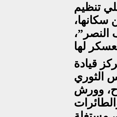
لي تنظيم
 سكانها،
النصر”،
كز قيادة
 الثوري
اح، وورش
الطائرات
، مستغلة