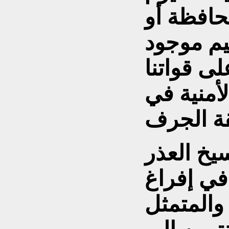
حافظة أو
يم موجود
لى قواتنا
أمنية في
يخ العذر
في إفراغ
المتمثل