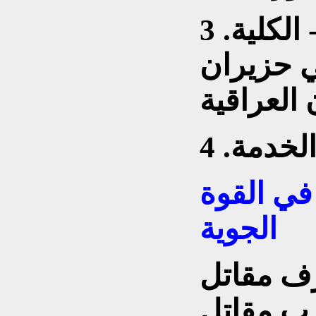
3 .التخرج : في تموز 1965 - الكلية
ي حزيران
 الخدمة
في القوة
الجوية