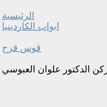
الرئيسية
ابواب الكاردينيا
قوس قزح
الركن الدكتور علوان العبوسي