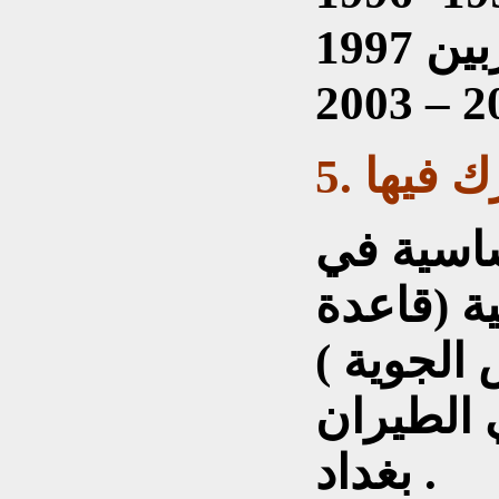
رك فيها
ساسية في
ة (قاعدة
 ( F.I.S ) في
بغداد .