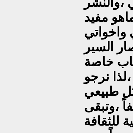
 ،والنشر
اهو مفيد
 واخواتي
صار السير
سباب خاصة
،لذا نرجو
ل طبيعي
اً ،وتبقى
ة للثقافة