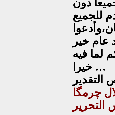
يعاً دون
م للجميع
ن،وأدعوا
د عام خير
م لما فيه
خيرا …
ال چرمگا
 التحرير