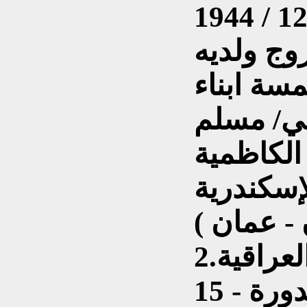
زوج ولديه
الكاظمية
لإسكندرية
2.تاريخ دخول القوة الجوية العراقية