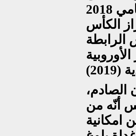
النهائي مرتين أيضاً عامي 2018
حراز الكأس
2022) وكأس الرابطة
 الأوروبية
 الصادم،
 أنّه من
ن امكانية
غداة بلوغ