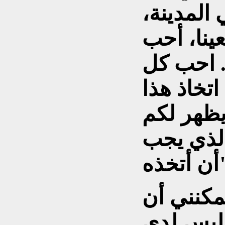
المدينة،
نا، أحب
. احب كل
تخاذ هذا
يظهر لكم
 الذي يجب
ه".
مكنني أن
ليس لدي