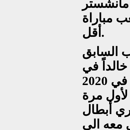
قاط عن مانشستر
ب مباراة
أقل.
 السابق
خالداً في
تاريخ النادي، بعدما منحه في 2020
لأول مرة
 دوري أبطال
201 ووصل معه الى