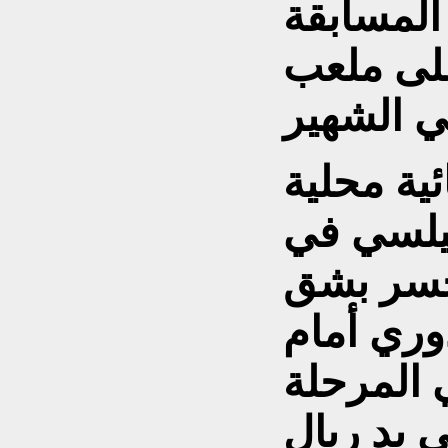
المسابقة
ل على ملعب
ئية محلية
شيلسي في
خسر بشق
وري أمام
المرحلة
 يد ريال