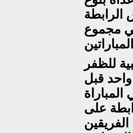
 الرابطة
م على فولهام 3-2 في مجموع
ية للظفر
واحد قبل
المباراة
ابطة على
الفريقين