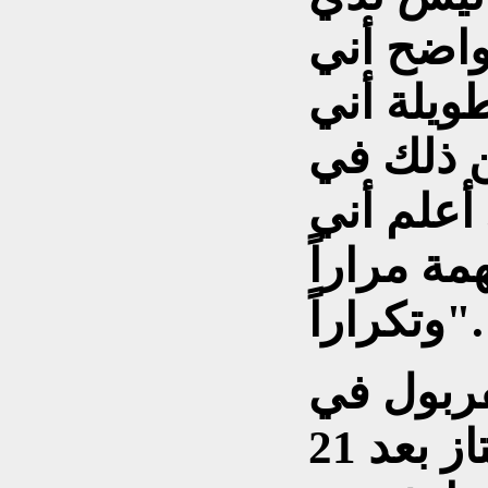
واضح أني
ويلة أني
 ذلك في
 أعلم أني
مة مراراً
وتكراراً".
فربول في
صدارة الدوري الممتاز بعد 21