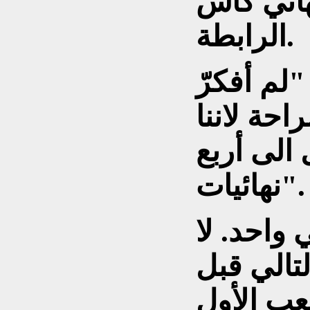
نهائي كأس
الرابطة.
لم أفكرّ
راحة لاننا
الى أربع
نهائيات".
ي واحد. لا
تالي قبل