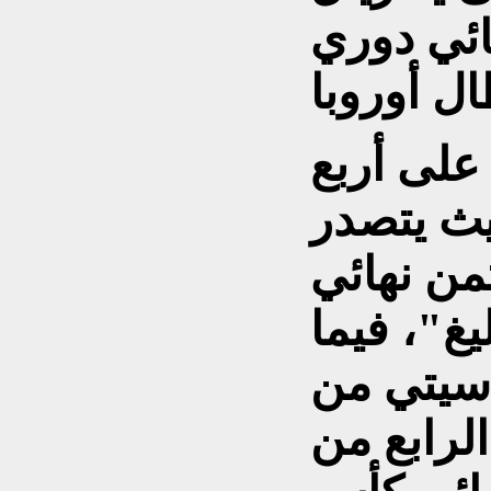
ائي دوري
على أربع
يث يتصدر
من نهائي
يغ"، فيما
سيتي من
الرابع من