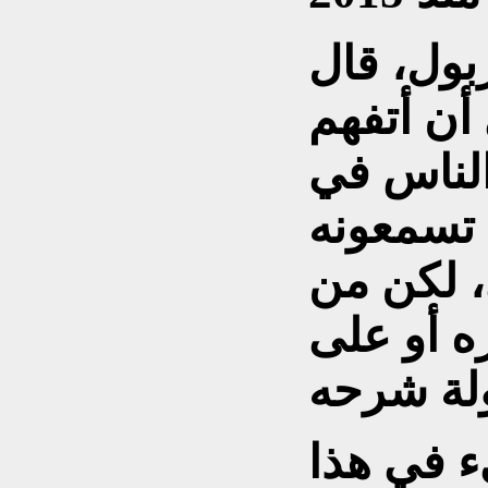
بول، قال
كنني أن أتفهم
الناس في
 تسمعونه
ى، لكن من
ه أو على
ء في هذا