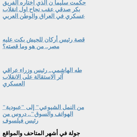
حكمت سليما ن الذي اختاره الفريق
بكر صدقي عقب نجاح اول انقلاب
عسكري في العراق والوطن العربي
قصة رئيس أركان للجيش بكت عليه
مصر.. من هو وما قصته؟
طه الهاشمي.. رئيس وزراء عراقي
آثر الاستقالة على الانقلاب
العسكري
"من النمل الشيوعي" إلى "عبودية
الهواتف والسوق".. دروس من
رئيس فيلسوف
جولة
في أشهر المتاحف والمواقع