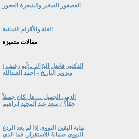
العصفور الصغير والشجرة العجوز
فلة والأقزام الثمانية!!
مقالات
متميزة
الدكتور فاضل البرّاك ..(أبو رغيف )
وتزوير التاريخ - أحمد العبدالله
الزمن الجميل … هل كان جميلاً
حقاً؟ / سعد عبد المجيد ابراهيم
نهاية اليقين النووي إذا لم يعد الردع
النووي ضمانةً للاستقرار، فما الذي