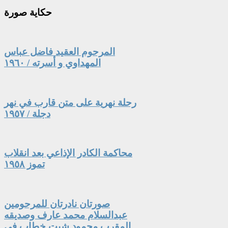
حكاية
صورة
المرحوم العقيد فاضل عباس
المهداوي و أسرته / ١٩٦٠
رحلة نهرية على متن قارب في نهر
دجلة / ١٩٥٧
محاكمة الكادر الإذاعي بعد انقلاب
تموز ١٩٥٨
صورتان نادرتان للمرحومين
عبدالسلام محمد عارف وصديقه
المقرب محمود شيت خطاب في