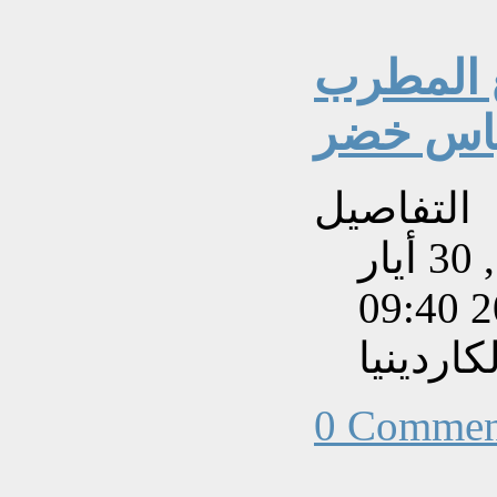
ع المطرب
 ياس خضر
التفاصيل
تم إنشاءه بتاريخ السبت, 30 أيار
202
اردينيا
0 Commen