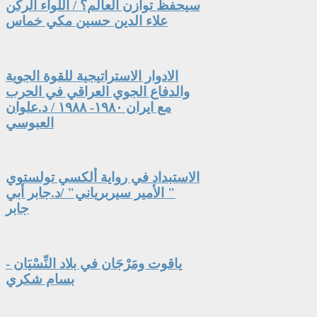
سيحفظ توازن العالم؟ / اللواء الركن
علاء الدين حسين مكي خماس
الادوار الاستراتيجية للقوة الجوية
والدفاع الجوي العراقي في الحرب
مع ايران ١٩٨٠- ١٩٨٨ / د.علوان
العبوسي
الاستبداد في رواية ألكسي تولستوي
" الأمير سيربرياني" /د.جابر أبي
جابر
ياقوت ومَرْجَان في بلاد النِّسْيَان -
بسام شكري