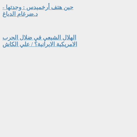
حين هتف أرخميدس : وجدتها -
د.ضرغام الدباغ
الهلال الشيعي في ضلال الحرب
الامريكية الايرانية؟ / علي الكاش