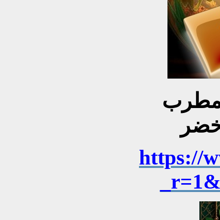
المطرب
خضر
https://
_r=1&