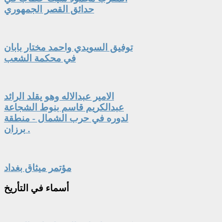
حدائق القصر الجمهوري
توفيق السويدي واحمد مختار بابان
في محكمة الشعب
الامير عبدالاله وهو يقلد الرائد
عبدالكريم قاسم بنوط الشجاعة
لدوره في حرب الشمال - منطقة
برزان .
مؤتمر ميثاق بغداد
أسماء
في التأريخ