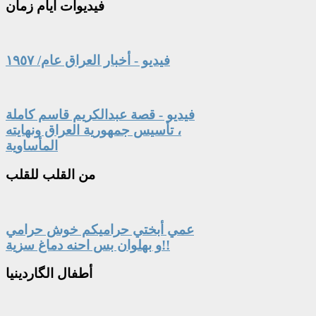
فيديوات
أيام زمان
فيديو - أخبار العراق عام/ ١٩٥٧
فيديو - قصة عبدالكريم قاسم كاملة
، تأسيس جمهورية العراق ونهايته
المأساوية
من
القلب للقلب
عمي أبختي حراميكم خوش حرامي
و بهلوان بس احنه دماغ سزية!!
أطفال
الگاردينيا