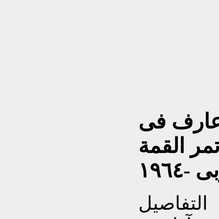
 عارف فى
مر القمة
 -١٩٦٤
التفاصيل