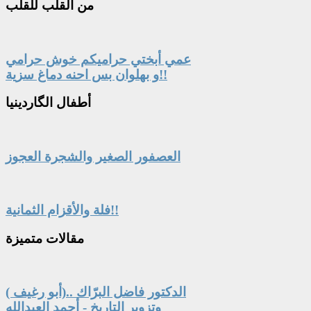
من
القلب للقلب
عمي أبختي حراميكم خوش حرامي
و بهلوان بس احنه دماغ سزية!!
أطفال
الگاردينيا
العصفور الصغير والشجرة العجوز
فلة والأقزام الثمانية!!
مقالات
متميزة
الدكتور فاضل البرّاك ..(أبو رغيف )
وتزوير التاريخ - أحمد العبدالله