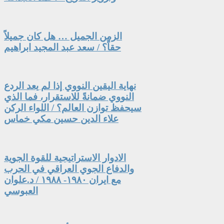
الزمن الجميل … هل كان جميلاً
حقاً؟ / سعد عبد المجيد ابراهيم
نهاية اليقين النووي إذا لم يعد الردع
النووي ضمانةً للاستقرار، فما الذي
سيحفظ توازن العالم؟ / اللواء الركن
علاء الدين حسين مكي خماس
الادوار الاستراتيجية للقوة الجوية
والدفاع الجوي العراقي في الحرب
مع ايران ١٩٨٠- ١٩٨٨ / د.علوان
العبوسي