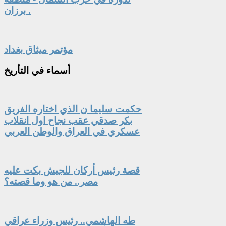
برزان .
مؤتمر ميثاق بغداد
أسماء
في التأريخ
حكمت سليما ن الذي اختاره الفريق
بكر صدقي عقب نجاح اول انقلاب
عسكري في العراق والوطن العربي
قصة رئيس أركان للجيش بكت عليه
مصر.. من هو وما قصته؟
طه الهاشمي.. رئيس وزراء عراقي