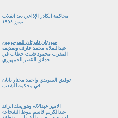
محاكمة الكادر الإذاعي بعد انقلاب
تموز ١٩٥٨
صورتان نادرتان للمرحومين
عبدالسلام محمد عارف وصديقه
المقرب محمود شيت خطاب في
حدائق القصر الجمهوري
توفيق السويدي واحمد مختار بابان
في محكمة الشعب
الامير عبدالاله وهو يقلد الرائد
عبدالكريم قاسم بنوط الشجاعة
لدوره في حرب الشمال - منطقة