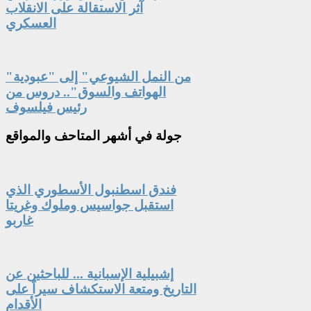
آثر الاستقالة على الانقلاب
العسكري
"من النمل الشيوعي" إلى "عبودية
الهواتف والسوق".. دروس من
رئيس فيلسوف
جولة
في أشهر المتاحف والمواقع
فندق اسطنبول الأسطوري الذي
استقبل جواسيس وملوك وغريتا
غاربو
إشبيلية الإسبانية ... للباحثين عن
التاريخ ومتعة الاستكشاف سيراً على
الأقدام