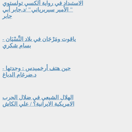
الاستبداد في رواية ألكسي تولستوي
" الأمير سيربرياني" /د.جابر أبي
جابر
ياقوت ومَرْجَان في بلاد النِّسْيَان -
بسام شكري
حين هتف أرخميدس : وجدتها -
د.ضرغام الدباغ
الهلال الشيعي في ضلال الحرب
الامريكية الايرانية؟ / علي الكاش