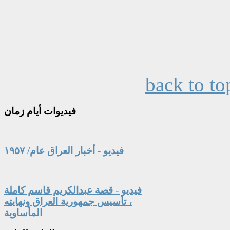
back to to
فيديوات
أيام زمان
فيديو - أخبار العراق عام/ ١٩٥٧
فيديو - قصة عبدالكريم قاسم كاملة
، تأسيس جمهورية العراق ونهايته
المأساوية