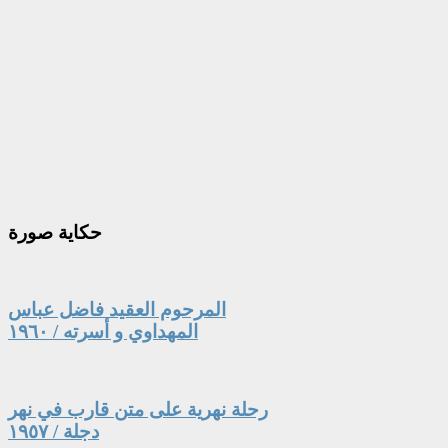
حكاية
صورة
المرحوم العقيد فاضل عباس
المهداوي و أسرته / ١٩٦٠
رحلة نهرية على متن قارب في نهر
دجلة / ١٩٥٧