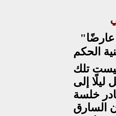
"عندما يصبح الفساد عارضًا
 ليلًا إلى
ن السارق