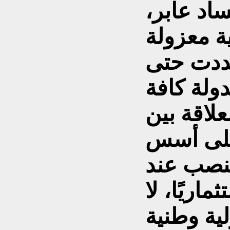
ددت حتى
لاقة بين
على أسس
نصب عند
اريًا، لا