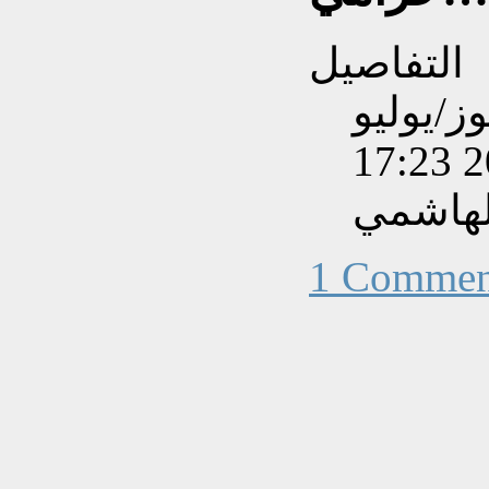
التفاصيل
بتاريخ الأحد, 05 تموز/يوليو
202
لهاشمي
1 Commen