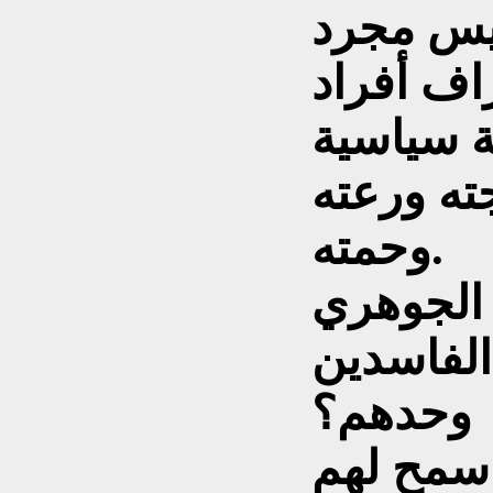
ئة سياسية
ته ورعته
وحمته.
وحدهم؟
 سمح لهم