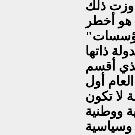
اوزت ذلك
"اهتزاز ثقة المواطن بمؤسسات
ذي أقسم
لعام أول
ة لا تكون
ة ووطنية
.