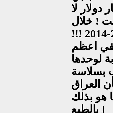
 فقد 450 مليار دولار لا
ت ! خلال
حكومتين فقط مابين 2006-2014 !!!
ة لوحدها
ب بسلاسة
ن العراق
 هو بذلك
بالطبع !