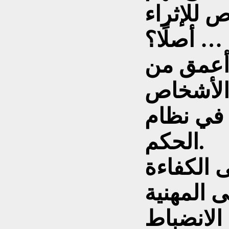
 للإثراء
… أصلًا؟
أعمق من
الحكم.