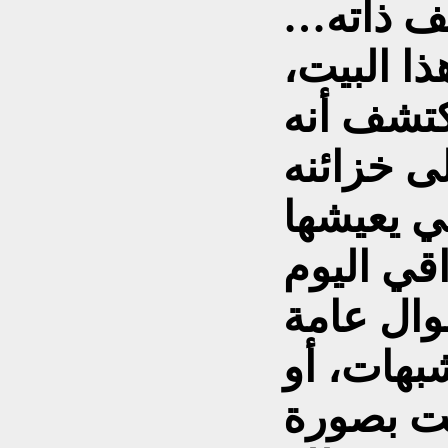
ف ذاته…
ا البيت،
كتشف أنه
ي يعيشها
شبهات، أو
ت بصورة