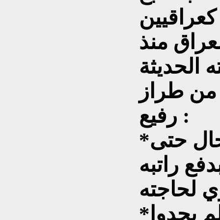
كعراقيين
عراق منذ
 من طراز
رفيع :
*عرفنا ملكًا ضاقت به الحال حتى
دفع راتبه
*وعرفنا زعيمًا اغتيل، ولم يجدوا