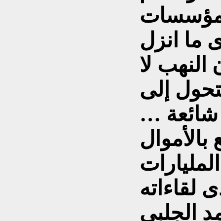
المؤسسات
 ما انزل
 النهب لا
يتحول إلى
شائعة …
 بالأموال
المليارات
ى لقاءاته
د الجلبي