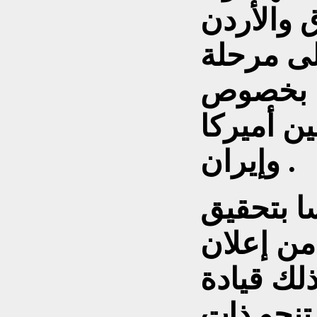
لى مرحلة
ة بخصوص
ين أميركا
وإيران .
ا بتحقيق
 من إعلان
لك قيادة
تنحو ذات