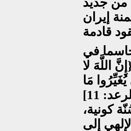
ن من جديد
نة إيران
حاسما في
ّ اللَّهَ لا
 يُغَيِّرُوا مَا
ُنّة كونية،
إلهي إلى