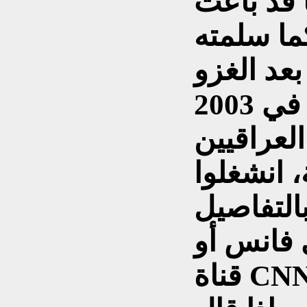
ا قد باعت
ما سلمته
بعد الغزو
العراقيين
، انشغلوا
التفاصيل
 فانس أو
قناة CNN أو موقع أكسيوس وماذا