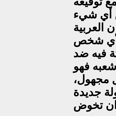
ع توقيعه
 أي شيء
 العربية
لأي شخص
تة فيه ضد
شعبه فهو
ل مجهول،
لة جديدة
ران تخوض