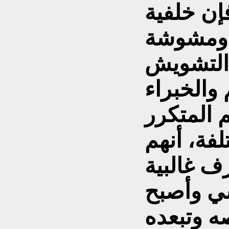
إن خلفية
 ومشوشة
التشويش
والخبراء
 المتكرر
فة، أنهم
رف غالبية
ي وأصبح
ه وتبعده