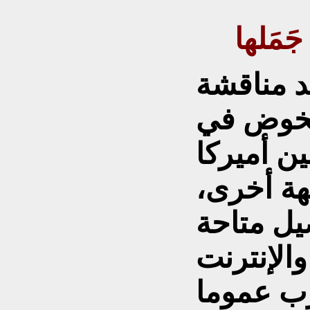
َمَلها
د مناقشة
لخوض في
ين أميركا
هة أخرى،
ل متاحة
رب عموما