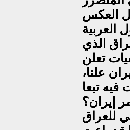
 المتضرر
ل العربية
راق الذي
يات تعلن
ران علنا،
فيه تبعا
ي للعراق