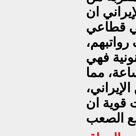
يراني ان
ي قطاعي
رواتبهم،
ونية فهي
اعة، مما
لإيراني،
 قوية ان