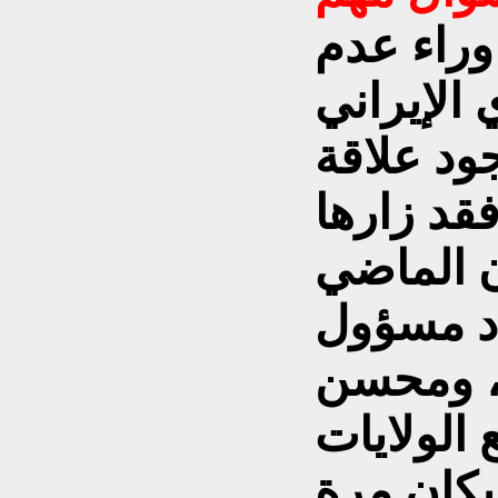
راء عدم
الإيراني
ود علاقة
فقد زارها
ن الماضي
د مسؤول
ة، ومحسن
 الولايات
يكان مرة