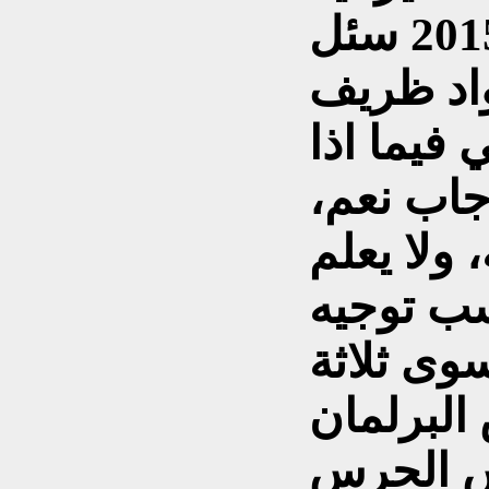
ففي اتفاق النووي عام 2015 سئل
واد ظريف
 فيما اذا
جاب نعم،
ولا يعلم
ب توجيه
وى ثلاثة
لبرلمان
يس الحرس