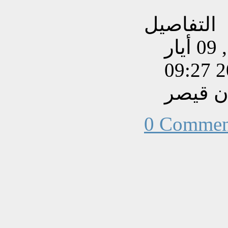
التفاصيل
تم إنشاءه بتاريخ السبت, 09 أيار
202
ن قيصر
0 Commen