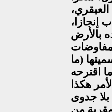
العبقري،
 إنجازا،
المفاوضات
ميتها (ما
ما اقترحه
أمر هكذا
مقربة من