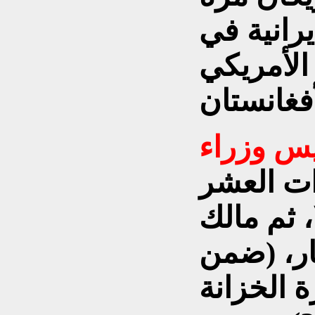
يرانية في
 الأمريكي
يس وزراء
ات العشر
، ثم مالك
ر، (ضمن
 الخزانة