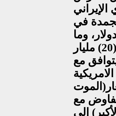
لمجمدة في
1) مليار دولار، وما
سيتم الافراج عنه هو (20) مليار
توافق مع
ار(الموت
تفاوض مع
أكبر) الى