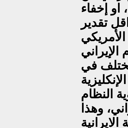
او إخفاء
 الأمريكي
 الإيراني
تختلف في
إنكليزية
ية النظام
اني، وهذا
الايرانية