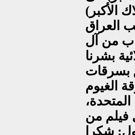
ب العراق
اب من آل
ئية بشرنا
ق بسرقات
ة الغيوم
 المتحدة،
 فيلم من
قول: شكرا