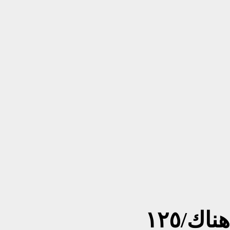
ك/١٢٥