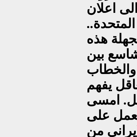
الى اعلان
المتحدة..
جهلة هذه
شاسع بين
 والخطاب
اقل يفهم
جل. امسى
يعمل على
إيراني من