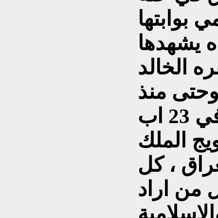
ي بوابتها
ه يشهدها
ه الخالد
حتى منذ
تاسيس دولته المعروفة في 23 اب
بعد تتويج الملك
راق ، كل
 من اراد
الاسلامية