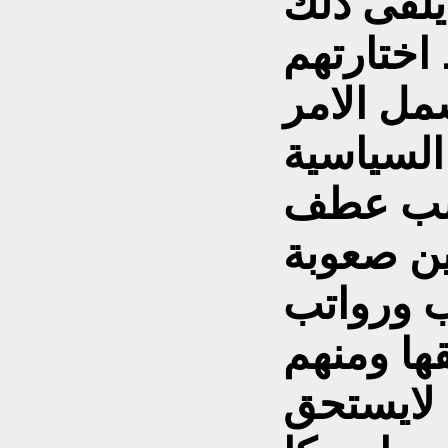
لقى ذلك
ختارتهم
شمل الامر
السياسية
كسب عطف
ن صعوبة
 ورواتب
ها ومنهم
تحق .