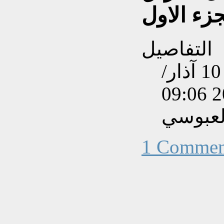
زء الاول
التفاصيل
تم إنشاءه بتاريخ الجمعة, 10 آذار/
لعبوسي
1 Commen