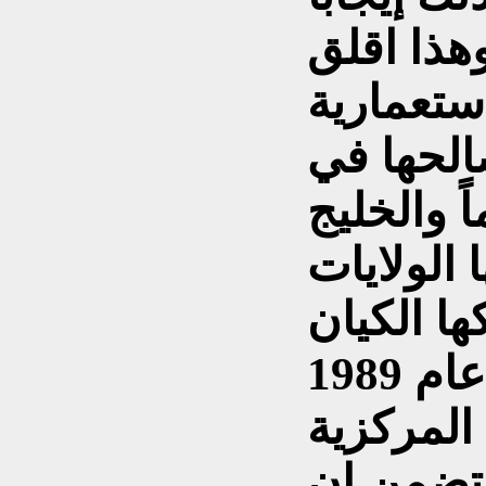
هذا اقلق
استعمارية
الحها في
ً والخليج
الولايات
ها الكيان
الصهيوني ففي نهاية عام 1989
المركزية
 تضمن ان