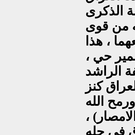
لة الذكرى
 لاحتلاله من قوى
ما ، هذا
مير حي ،
ة الراشد
عراق كنز
رمح الله
امصار) ،
ق في حله