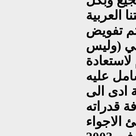
عام 1991 بتشجيع وبكل
 العربية
ثم تفويض
ي (وليس
 لاستعادة
مل عليه
الي 13 سنة ادى الى
ة قدراته
 الاجواء