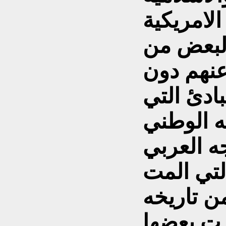
لامريكية
البعض من
 عنهم دون
ادئ التي
ه الوطني
التي المت
ن تاريخه
رت بعضها