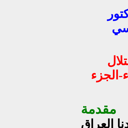
كتور
سي
لال
-
الجزء
مقدمة
نا العراق