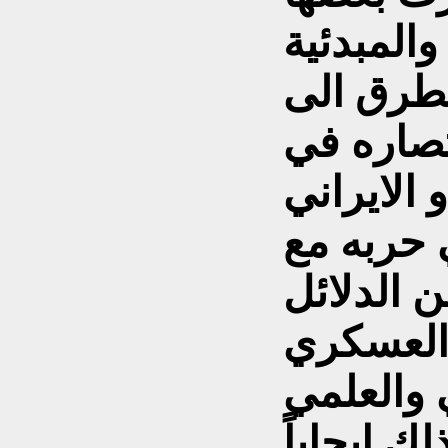
 والمبدئية
تطرق الى
تصاره في
 حربه مع
 الدلائل
العسكري
 والعلمي
لك إيجاباً