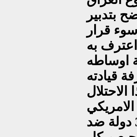
ضح بتدبير
سوء قرار
اعترف به
ة اوساطه
ة قيادته
 الاحتلال
الامريكي
السافرومعها أكثر من 33 دولة ضد