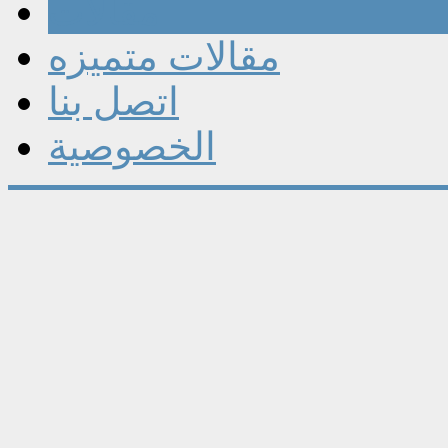
مقالات
مقالات متميزه
اتصل بنا
الخصوصية