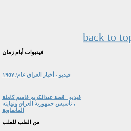
back to to
فيديوات
أيام زمان
فيديو - أخبار العراق عام/ ١٩٥٧
فيديو - قصة عبدالكريم قاسم كاملة
، تأسيس جمهورية العراق ونهايته
المأساوية
من
القلب للقلب