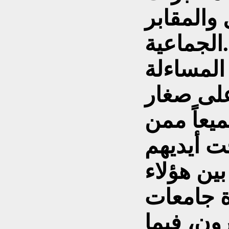
 والمقابر
الجماعية.
المساءلة
على صغار
ميعاً ممن
ت أيديهم
بين هؤلاء
 جامعات
ون، فيما