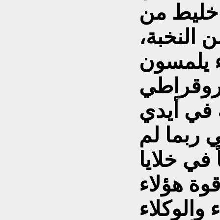
خليط من
 النخبة،
ء يلمسون
يروقراطي
 في أيدي
ي ربما لم
في خلايا
وة هؤلاء
 والوكلاء