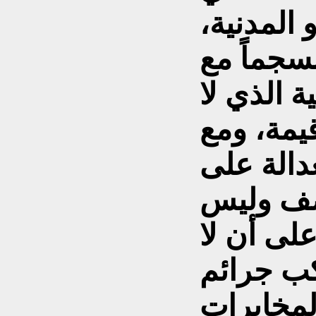
المدنية،
سجماً مع
ة الذي لا
قيمة، ومع
دالة على
صف وليس
لى أن لا
كب جرائم
لمخابرات