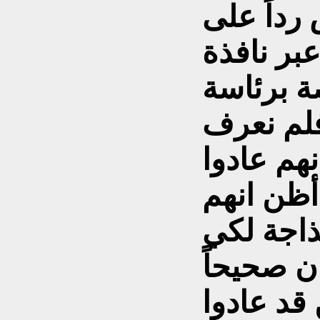
رداً على
بر نافذة
ة برئاسة
فلم نعرف
نهم عادوا
أظن انهم
ذاجة لكي
 قد عادوا