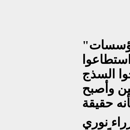
"دعاية عودة البعثيين الى مؤسسات
استطاعوا
وا السذج
ين وأصبح
زراء نوري