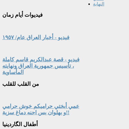
النهاية
فيديوات
أيام زمان
فيديو - أخبار العراق عام/ ١٩٥٧
فيديو - قصة عبدالكريم قاسم كاملة
، تأسيس جمهورية العراق ونهايته
المأساوية
من
القلب للقلب
عمي أبختي حراميكم خوش حرامي
و بهلوان بس احنه دماغ سزية!!
أطفال
الگاردينيا