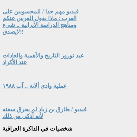
فيديو مهم جدا / للمحسوبين على
العرب : ماذا يقول الفرس عنكم
ومناهج الدراسة الأيرانية .. شىء
لايصدق!!
عيد نوروز التاريخ والأهمية والعادات
عند الأكراد
عملية وادي ألانة .. آب ١٩٨٨
فيديو / طارق بن زياد لم يحرق سفنه
لأنه أذكى من ذلك
شخصيات
في الذاكرة العراقية