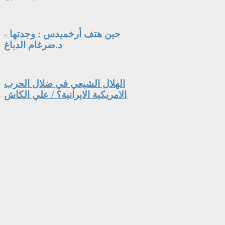
حين هتف أرخميدس : وجدتها -
د.ضرغام الدباغ
الهلال الشيعي في ضلال الحرب
الامريكية الايرانية؟ / علي الكاش