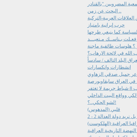
البحث عن زمن ..
لعلاقات العربية-التركية
حرب إيرانية بامتياز
السياسة كما ينبغي طرحها
فعـلت بـناســك مـتعبـــد
الله في لائحة الارهاب؟
عراق البلد التالف / سادساً
انشطارات وانكسارات
عر جميل صدقي الزهاوي
 لا تغتفر
لكي وواقع البيت الداخلي
لشو الحكي..؟!
قلبي (المدهوس)
 نريد دولة العدالة 2 - 2
افيا العراقية (الهلكوست)
نهضة التاريخية العراقية