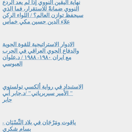
نهاية اليقين النووي إذا لم يعد الردع
النووي ضمانةً للاستقرار، فما الذي
سيحفظ توازن العالم؟ / اللواء الركن
علاء الدين حسين مكي خماس
الادوار الاستراتيجية للقوة الجوية
والدفاع الجوي العراقي في الحرب
مع ايران ١٩٨٠- ١٩٨٨ / د.علوان
العبوسي
الاستبداد في رواية ألكسي تولستوي
" الأمير سيربرياني" /د.جابر أبي
جابر
ياقوت ومَرْجَان في بلاد النِّسْيَان -
بسام شكري