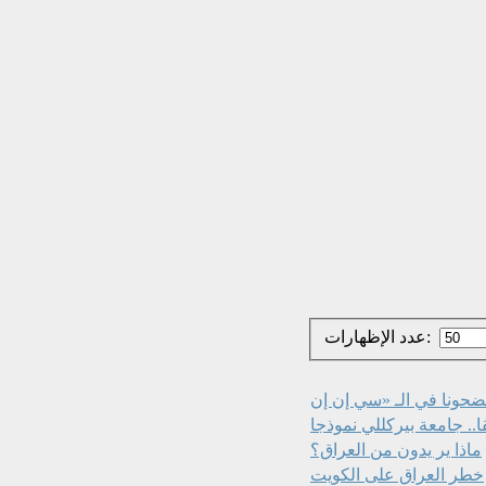
عدد الإظهارات:
ا.. جامعة بيركللي نموذجا
ماذا ير يدون من العراق؟
خطر العراق على الكويت