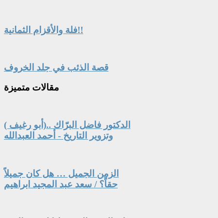
فلة والأقزام الثمانية!!
قصة الذئب في جلد الخروف
مقالات
متميزة
الدكتور فاضل البرّاك ..(أبو رغيف )
وتزوير التاريخ - أحمد العبدالله
الزمن الجميل … هل كان جميلاً
حقاً؟ / سعد عبد المجيد ابراهيم