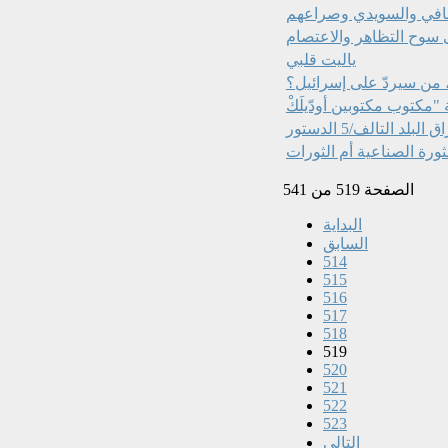
سوح التظاهر والاعتصام‏
ياليت قلبي
، من سيردّ على إسرائيل؟
 البلد التالف/5 الدستور‏
ثورة الصناعية أم الثورات
الصفحة 519 من 541
البداية
السابق
514
515
516
517
518
519
520
521
522
523
التالي