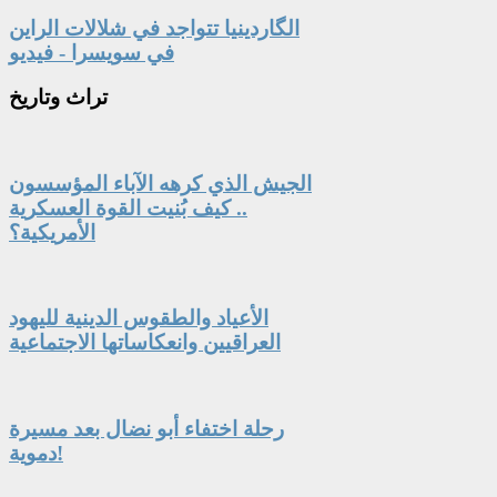
الگاردينيا تتواجد في شلالات الراين
في سويسرا - فيديو
تراث
وتاريخ
الجيش الذي كرهه الآباء المؤسسون
.. كيف بُنيت القوة العسكرية
الأمريكية؟
الأعياد والطقوس الدينية لليهود
العراقيين وانعكاساتها الاجتماعية
رحلة اختفاء أبو نضال بعد مسيرة
دموية!