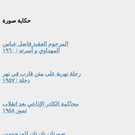
حكاية
صورة
المرحوم العقيد فاضل عباس
المهداوي و أسرته / ١٩٦٠
رحلة نهرية على متن قارب في نهر
دجلة / ١٩٥٧
محاكمة الكادر الإذاعي بعد انقلاب
تموز ١٩٥٨
صورتان نادرتان للمرحومين