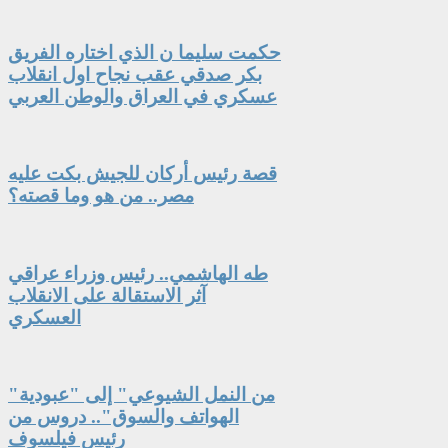
حكمت سليما ن الذي اختاره الفريق
بكر صدقي عقب نجاح اول انقلاب
عسكري في العراق والوطن العربي
قصة رئيس أركان للجيش بكت عليه
مصر.. من هو وما قصته؟
طه الهاشمي.. رئيس وزراء عراقي
آثر الاستقالة على الانقلاب
العسكري
"من النمل الشيوعي" إلى "عبودية
الهواتف والسوق".. دروس من
رئيس فيلسوف