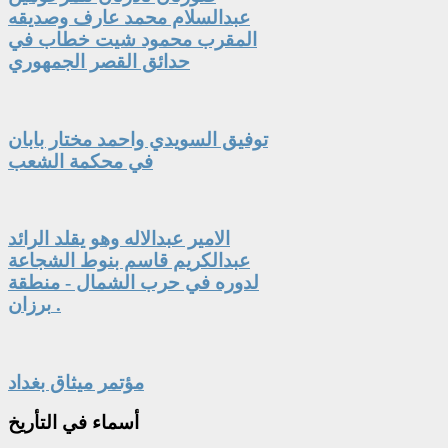
عبدالسلام محمد عارف وصديقه
المقرب محمود شيت خطاب في
حدائق القصر الجمهوري
توفيق السويدي واحمد مختار بابان
في محكمة الشعب
الامير عبدالاله وهو يقلد الرائد
عبدالكريم قاسم بنوط الشجاعة
لدوره في حرب الشمال - منطقة
برزان .
مؤتمر ميثاق بغداد
أسماء
في التأريخ