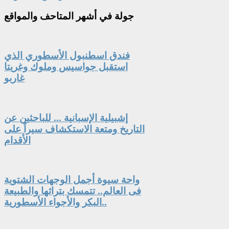
جولة
في أشهر المتاحف والمواقع
فندق اسطنبول الأسطوري الذي
استقبل جواسيس وملوك وغريتا
غاربو
إشبيلية الإسبانية ... للباحثين عن
التاريخ ومتعة الاستكشاف سيراً على
الأقدام
واحة سيوة أجمل الوجهات الشتوية
فى العالم.. تتمسك بتراثها والطبيعة
البكر والأجواء الأسطورية..