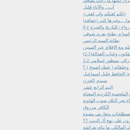
زان لكنها ما زالت تضحك
أب... والآباء قليل
«لكم لغتكم ولي لغتي»
رواح / للتاريخ والعبرة ح 9
السرّي يطيح بفريد شوقي
بطانة السيد الرئيس
ه مع الاقلام عبر السنين
انون وغياب العدالة(1-2)
رالي بمنظور إسلامي 2-2
وحلفائه ( عمك اصمخ ) ؟
ئ الحافظ خليل اسماعيل
سيدي الحزن
البند الرابع عشر
ء تجر البلاد صوب الهاوية
الكافر مرزوق
ون على نهج آل البيت ؟؟