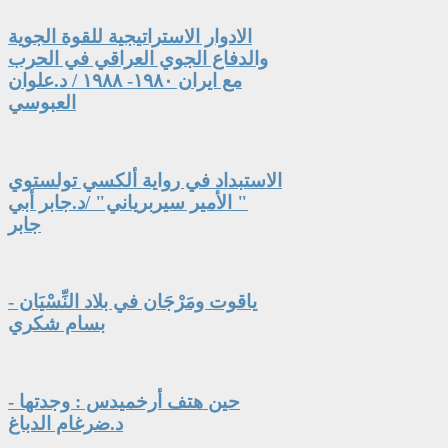
الادوار الاستراتيجية للقوة الجوية
والدفاع الجوي العراقي في الحرب
مع ايران ١٩٨٠- ١٩٨٨ / د.علوان
العبوسي
الاستبداد في رواية ألكسي تولستوي
" الأمير سيربرياني" /د.جابر أبي
جابر
ياقوت ومَرْجَان في بلاد النِّسْيَان -
بسام شكري
حين هتف أرخميدس : وجدتها -
د.ضرغام الدباغ