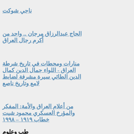
ناجي شوكت
الحاج عبدالرزاق مرجان .. واحد من
أكرم رجال العراق
منارات ومحطات في تاريخ شرطة
العراق - اللواء جمال الدين كمال
الدين الطائي سيرة مشرفة لضابط
لامع وتاريخ ناصع
من أعلام العراق والأمة: المفكر
والمؤرخ العسكري محمود شيت
خطاب ١٩١٩ – ١٩٩٨
طب
وعلوم