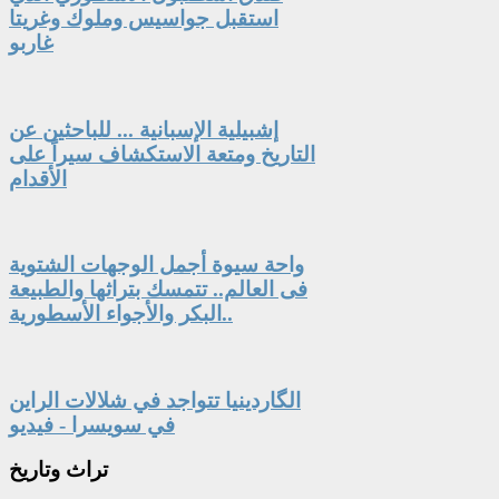
استقبل جواسيس وملوك وغريتا
غاربو
إشبيلية الإسبانية ... للباحثين عن
التاريخ ومتعة الاستكشاف سيراً على
الأقدام
واحة سيوة أجمل الوجهات الشتوية
فى العالم.. تتمسك بتراثها والطبيعة
البكر والأجواء الأسطورية..
الگاردينيا تتواجد في شلالات الراين
في سويسرا - فيديو
تراث
وتاريخ