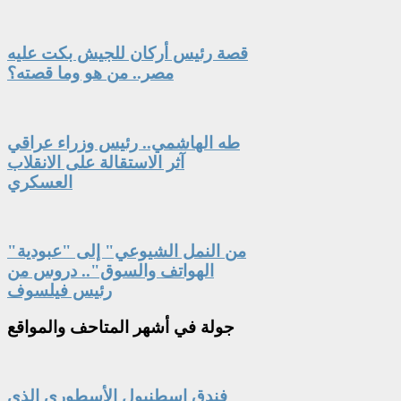
قصة رئيس أركان للجيش بكت عليه
مصر.. من هو وما قصته؟
طه الهاشمي.. رئيس وزراء عراقي
آثر الاستقالة على الانقلاب
العسكري
"من النمل الشيوعي" إلى "عبودية
الهواتف والسوق".. دروس من
رئيس فيلسوف
جولة
في أشهر المتاحف والمواقع
فندق اسطنبول الأسطوري الذي