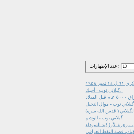
عدد الإظهارات:
تموز ١٩٥٨
گيلاني توب - أحبك..
الميلاد
گيلاني توب - موال النخيل
الگيلاني ( قدس الله سره)
گيلاني توب - الوشم
 - زهرة الأورْكيد السوداء
كيان: قصة النفط العراقي