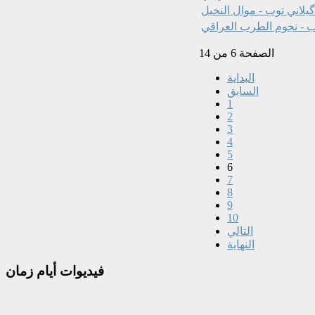
گيلاني توب - موال النخيل
ب - نجوم الطرب العراقي
الصفحة 6 من 14
البداية
السابق
1
2
3
4
5
6
7
8
9
10
التالي
النهاية
فيديوات
أيام زمان