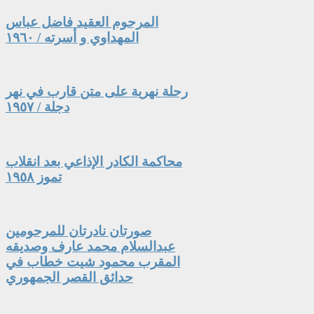
المرحوم العقيد فاضل عباس
المهداوي و أسرته / ١٩٦٠
رحلة نهرية على متن قارب في نهر
دجلة / ١٩٥٧
محاكمة الكادر الإذاعي بعد انقلاب
تموز ١٩٥٨
صورتان نادرتان للمرحومين
عبدالسلام محمد عارف وصديقه
المقرب محمود شيت خطاب في
حدائق القصر الجمهوري