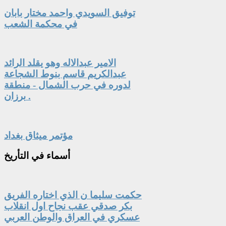
توفيق السويدي واحمد مختار بابان
في محكمة الشعب
الامير عبدالاله وهو يقلد الرائد
عبدالكريم قاسم بنوط الشجاعة
لدوره في حرب الشمال - منطقة
برزان .
مؤتمر ميثاق بغداد
أسماء
في التأريخ
حكمت سليما ن الذي اختاره الفريق
بكر صدقي عقب نجاح اول انقلاب
عسكري في العراق والوطن العربي