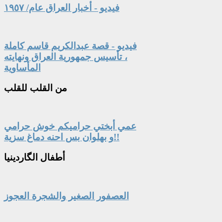
فيديو - أخبار العراق عام/ ١٩٥٧
فيديو - قصة عبدالكريم قاسم كاملة
، تأسيس جمهورية العراق ونهايته
المأساوية
من
القلب للقلب
عمي أبختي حراميكم خوش حرامي
و بهلوان بس احنه دماغ سزية!!
أطفال
الگاردينيا
العصفور الصغير والشجرة العجوز