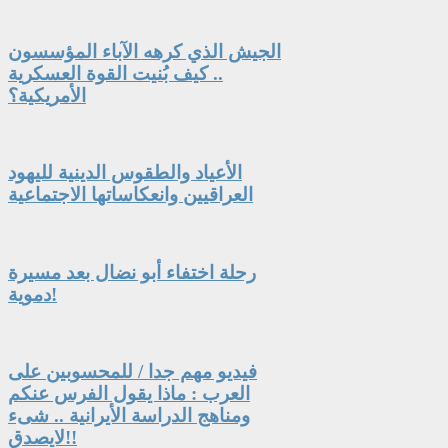
الجيش الذي كرهه الآباء المؤسسون
.. كيف بُنيت القوة العسكرية
الأمريكية؟
الأعياد والطقوس الدينية لليهود
العراقيين وانعكاساتها الاجتماعية
رحلة اختفاء أبو نضال بعد مسيرة
دموية!
فيديو مهم جدا / للمحسوبين على
العرب : ماذا يقول الفرس عنكم
ومناهج الدراسة الأيرانية .. شىء
لايصدق!!