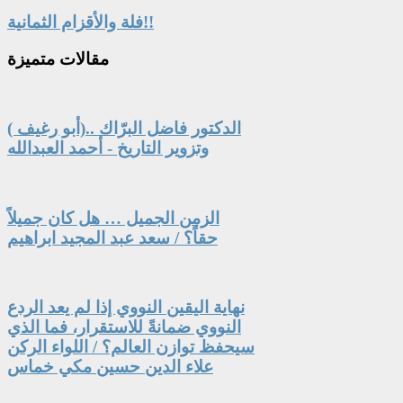
فلة والأقزام الثمانية!!
مقالات
متميزة
الدكتور فاضل البرّاك ..(أبو رغيف )
وتزوير التاريخ - أحمد العبدالله
الزمن الجميل … هل كان جميلاً
حقاً؟ / سعد عبد المجيد ابراهيم
نهاية اليقين النووي إذا لم يعد الردع
النووي ضمانةً للاستقرار، فما الذي
سيحفظ توازن العالم؟ / اللواء الركن
علاء الدين حسين مكي خماس