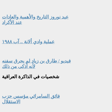
عيد نوروز التاريخ والأهمية والعادات
عند الأكراد
عملية وادي ألانة .. آب ١٩٨٨
فيديو / طارق بن زياد لم يحرق سفنه
لأنه أذكى من ذلك
شخصيات
في الذاكرة العراقية
فائق السامرائي مؤسس حزب
الاستقلال