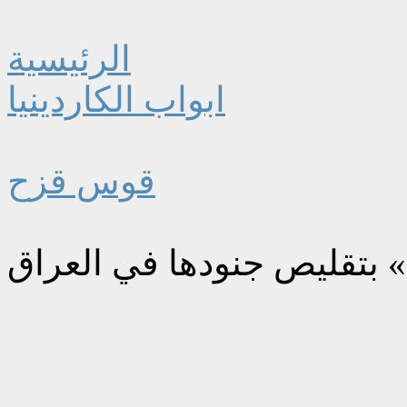
الرئيسية
ابواب الكاردينيا
قوس قزح
 بتقليص جنودها في العراق