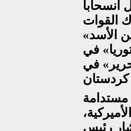
انسحاباً
حرك القوات
ن الأسد»
وريا» في
حرير» في
مستدامة
لأميركية،
ار رئيس