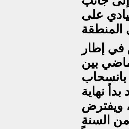
 إلى جانب
يادي على
 في إطار
لماضي بين
بانسحاب
دأ نهاية
، ويفترض
من السنة