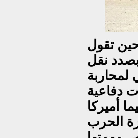
ين تقول
 بصدد نقل
 لمحاربة
ت دفاعية
ا أميركا
رة الحرب
يص مهمتها