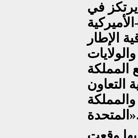
يرتكز في
الأميركية
ية الإطار
والولايات
ع المملكة
 التعاون
والمملكة
متحدة».
ليها وقعت