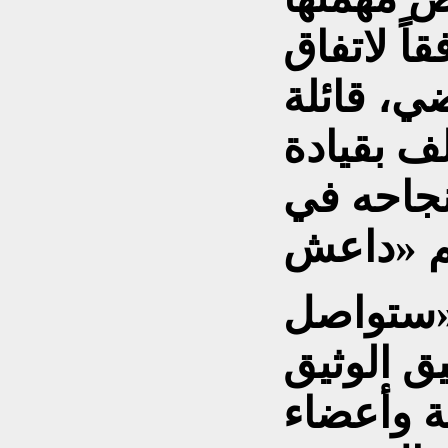
اً لاتفاق
ضي، قائلة
لف بقيادة
لنجاحه في
 «ستواصل
يق الوثيق
ة وأعضاء