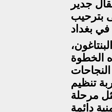
قال جدير
ى بترحيب
بنتاغون،
ه الخطوة
النجاحات
بة تنظيم
ثل مرحلة
ية دائمة