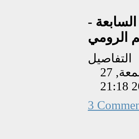
السابعة -
 الرومي
التفاصيل
تم إنشاءه بتاريخ الجمعة, 27
3 Commen