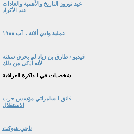
عيد نوروز التاريخ والأهمية والعادات
عند الأكراد
عملية وادي ألانة .. آب ١٩٨٨
فيديو / طارق بن زياد لم يحرق سفنه
لأنه أذكى من ذلك
شخصيات
في الذاكرة العراقية
فائق السامرائي مؤسس حزب
الاستقلال
ناجي شوكت