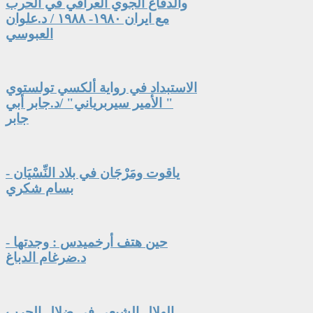
والدفاع الجوي العراقي في الحرب
مع ايران ١٩٨٠- ١٩٨٨ / د.علوان
العبوسي
الاستبداد في رواية ألكسي تولستوي
" الأمير سيربرياني" /د.جابر أبي
جابر
ياقوت ومَرْجَان في بلاد النِّسْيَان -
بسام شكري
حين هتف أرخميدس : وجدتها -
د.ضرغام الدباغ
الهلال الشيعي في ضلال الحرب