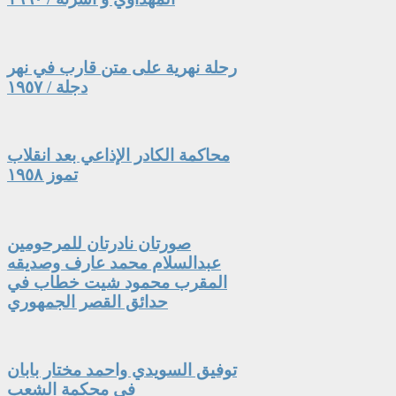
رحلة نهرية على متن قارب في نهر
دجلة / ١٩٥٧
محاكمة الكادر الإذاعي بعد انقلاب
تموز ١٩٥٨
صورتان نادرتان للمرحومين
عبدالسلام محمد عارف وصديقه
المقرب محمود شيت خطاب في
حدائق القصر الجمهوري
توفيق السويدي واحمد مختار بابان
في محكمة الشعب