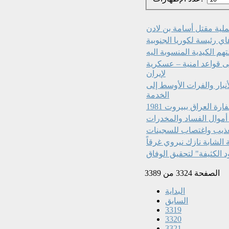
ي رئيسة لكوريا الجنوبية
تهم الكيدية المنسوبة اليه
 قواعد امنية – عسكرية
لإيران
الأنبار والفرات الأوسط إلى
 العراق ببيروت 1981
أموال الفساد والمخدرات
 تعذيب واغتصاب للسجينات
ة الشابة نازك نيروي غرقاً
الكثيفة" لتحقيق الوفاق
الصفحة 3324 من 3389
البداية
السابق
3319
3320
3321