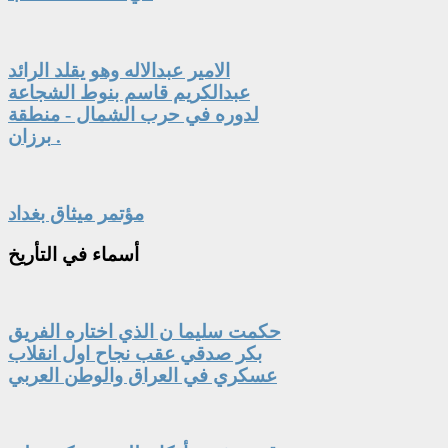
الامير عبدالاله وهو يقلد الرائد
عبدالكريم قاسم بنوط الشجاعة
لدوره في حرب الشمال - منطقة
برزان .
مؤتمر ميثاق بغداد
أسماء
في التأريخ
حكمت سليما ن الذي اختاره الفريق
بكر صدقي عقب نجاح اول انقلاب
عسكري في العراق والوطن العربي