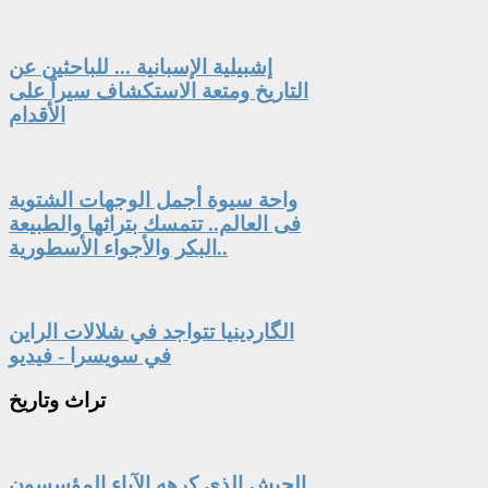
إشبيلية الإسبانية ... للباحثين عن
التاريخ ومتعة الاستكشاف سيراً على
الأقدام
واحة سيوة أجمل الوجهات الشتوية
فى العالم.. تتمسك بتراثها والطبيعة
البكر والأجواء الأسطورية..
الگاردينيا تتواجد في شلالات الراين
في سويسرا - فيديو
تراث
وتاريخ
الجيش الذي كرهه الآباء المؤسسون