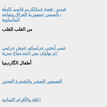
فيديو - قصة عبدالكريم قاسم كاملة
، تأسيس جمهورية العراق ونهايته
المأساوية
من
القلب للقلب
عمي أبختي حراميكم خوش حرامي
و بهلوان بس احنه دماغ سزية!!
أطفال
الگاردينيا
العصفور الصغير والشجرة العجوز
فلة والأقزام الثمانية!!