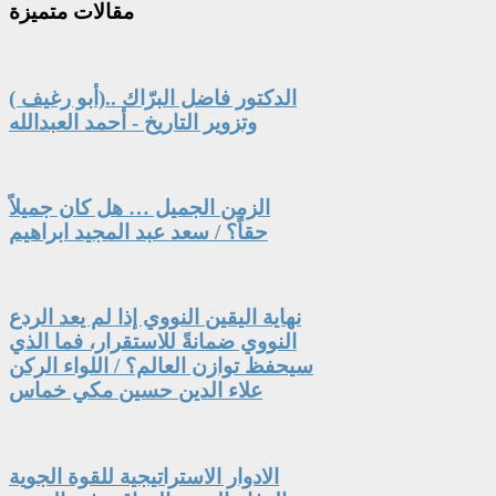
مقالات
متميزة
الدكتور فاضل البرّاك ..(أبو رغيف )
وتزوير التاريخ - أحمد العبدالله
الزمن الجميل … هل كان جميلاً
حقاً؟ / سعد عبد المجيد ابراهيم
نهاية اليقين النووي إذا لم يعد الردع
النووي ضمانةً للاستقرار، فما الذي
سيحفظ توازن العالم؟ / اللواء الركن
علاء الدين حسين مكي خماس
الادوار الاستراتيجية للقوة الجوية