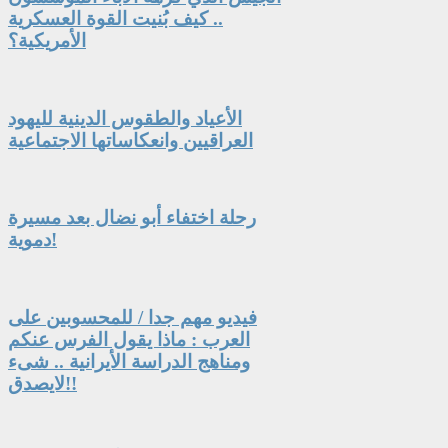
.. كيف بُنيت القوة العسكرية
الأمريكية؟
الأعياد والطقوس الدينية لليهود
العراقيين وانعكاساتها الاجتماعية
رحلة اختفاء أبو نضال بعد مسيرة
دموية!
فيديو مهم جدا / للمحسوبين على
العرب : ماذا يقول الفرس عنكم
ومناهج الدراسة الأيرانية .. شىء
لايصدق!!