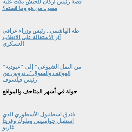
قصة رئيس أركان للجيش بكت عليه
مصر.. من هو وما قصته؟
طه الهاشمي.. رئيس وزراء عراقي
آثر الاستقالة على الانقلاب
العسكري
"من النمل الشيوعي" إلى "عبودية
الهواتف والسوق".. دروس من
رئيس فيلسوف
جولة
في أشهر المتاحف والمواقع
فندق اسطنبول الأسطوري الذي
استقبل جواسيس وملوك وغريتا
غاربو