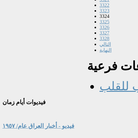
3322
3323
3324
3325
3326
3327
3328
التالي
النهاية
ت فرعية
 للقلب
فيديوات
أيام زمان
فيديو - أخبار العراق عام/ ١٩٥٧