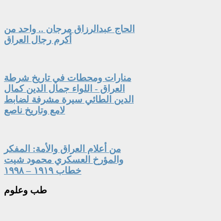
الحاج عبدالرزاق مرجان .. واحد من
أكرم رجال العراق
منارات ومحطات في تاريخ شرطة
العراق - اللواء جمال الدين كمال
الدين الطائي سيرة مشرفة لضابط
لامع وتاريخ ناصع
من أعلام العراق والأمة: المفكر
والمؤرخ العسكري محمود شيت
خطاب ١٩١٩ – ١٩٩٨
طب
وعلوم