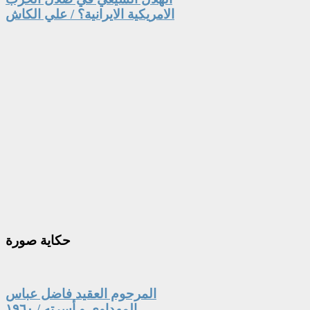
الامريكية الايرانية؟ / علي الكاش
حكاية
صورة
المرحوم العقيد فاضل عباس
المهداوي و أسرته / ١٩٦٠