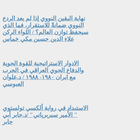
نهاية اليقين النووي إذا لم يعد الردع
النووي ضمانةً للاستقرار، فما الذي
سيحفظ توازن العالم؟ / اللواء الركن
علاء الدين حسين مكي خماس
الادوار الاستراتيجية للقوة الجوية
والدفاع الجوي العراقي في الحرب
مع ايران ١٩٨٠- ١٩٨٨ / د.علوان
العبوسي
الاستبداد في رواية ألكسي تولستوي
" الأمير سيربرياني" /د.جابر أبي
جابر