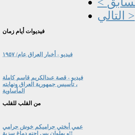
السابق
التالي >
فيديوات
أيام زمان
فيديو - أخبار العراق عام/ ١٩٥٧
فيديو - قصة عبدالكريم قاسم كاملة
، تأسيس جمهورية العراق ونهايته
المأساوية
من
القلب للقلب
عمي أبختي حراميكم خوش حرامي
و بهلوان بس احنه دماغ سزية!!