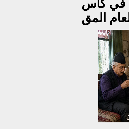
اً في كأس
عام المق