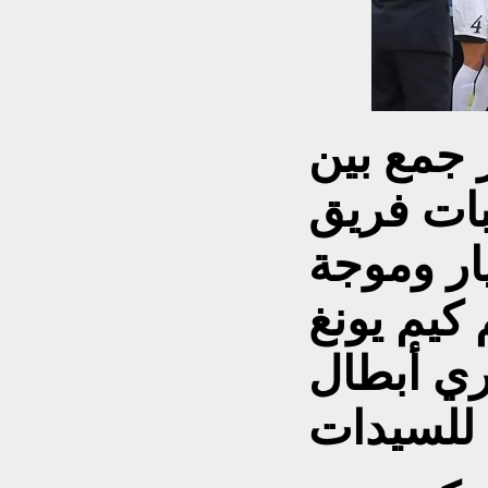
 جمع بين
بات فريق
ار وموجة
 كيم يونغ
ي أبطال