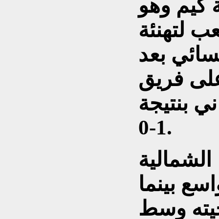
 كيم وهو
ب لتهنئة
نسائي بعد
على فريق
ني بنتيجة
1-0.
الشمالية
سع بينما
يته وسط