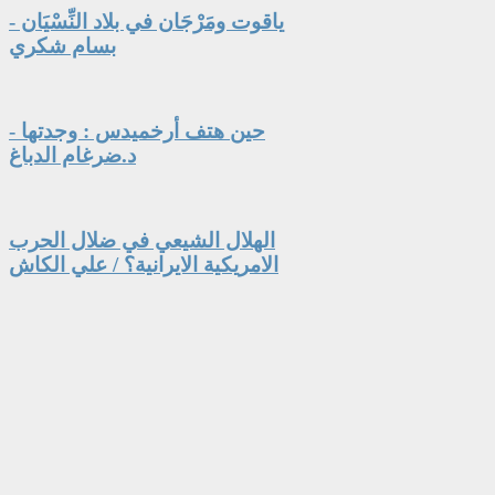
ياقوت ومَرْجَان في بلاد النِّسْيَان -
بسام شكري
حين هتف أرخميدس : وجدتها -
د.ضرغام الدباغ
الهلال الشيعي في ضلال الحرب
الامريكية الايرانية؟ / علي الكاش