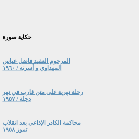
حكاية
صورة
المرحوم العقيد فاضل عباس
المهداوي و أسرته / ١٩٦٠
رحلة نهرية على متن قارب في نهر
دجلة / ١٩٥٧
محاكمة الكادر الإذاعي بعد انقلاب
تموز ١٩٥٨