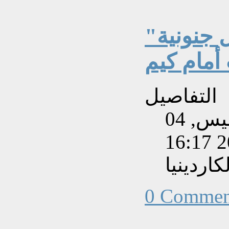
"بكاء وصراخ".. ردة فعل جنونية
أمام كيم
التفاصيل
تم إنشاءه بتاريخ الخميس, 04
اردينيا
0 Commen