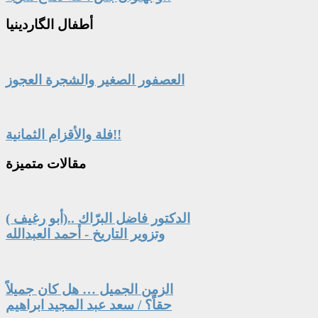
أطفال
الگاردينيا
العصفور الصغير والشجرة العجوز
فلة والأقزام الثمانية!!
مقالات
متميزة
الدكتور فاضل البرّاك ..(أبو رغيف )
وتزوير التاريخ - أحمد العبدالله
الزمن الجميل … هل كان جميلاً
حقاً؟ / سعد عبد المجيد ابراهيم