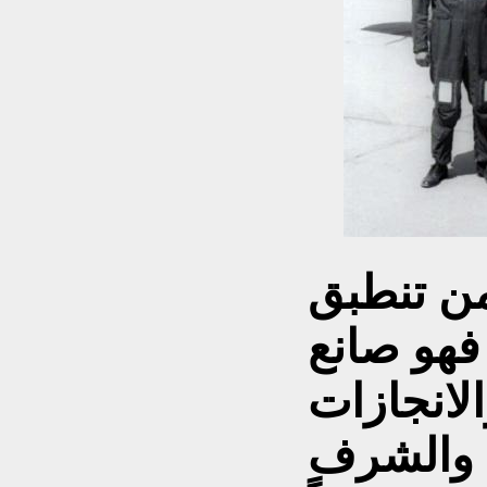
من تنطبق
 فهو صانع
لانجازات
ة والشرف