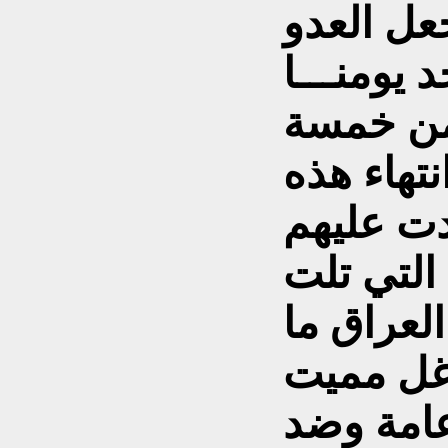
عل العدو
 يومنـــا
 من خمسة
تهاء هذه
ت عليهم
التي تلت
العراق ما
غل مميت
عامة وضد