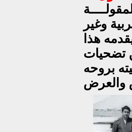
مقولــــة
بية وغير
يقدمه هذا
 تضحيات
ته بروحه