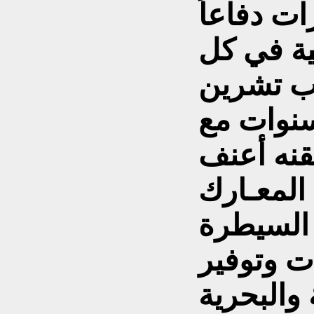
ت دفاعاً
ية في كل
رب تشرين
سنوات مع
ُقنه أعنف
لمعـارك
 السيطرة
ت وتوفير
 والبحرية