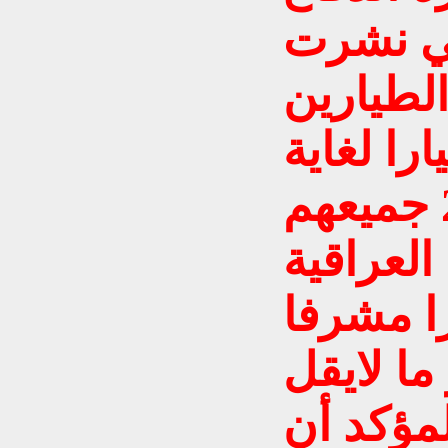
تي نشرت
الطيارين
يلوا (182) طيارا لغاية
شباط من عام 2006 جميعهم
لعراقية
را مشرفا
ما لايقل
 المؤكد أن