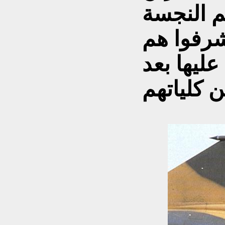
م النجسة
تشرفوا هم
عليها بعد