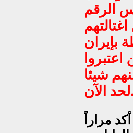
س الرقم
اغتالتهم
ة بإيران
 اعتبروا
هم شيئا
 الآن.
كد مراراً