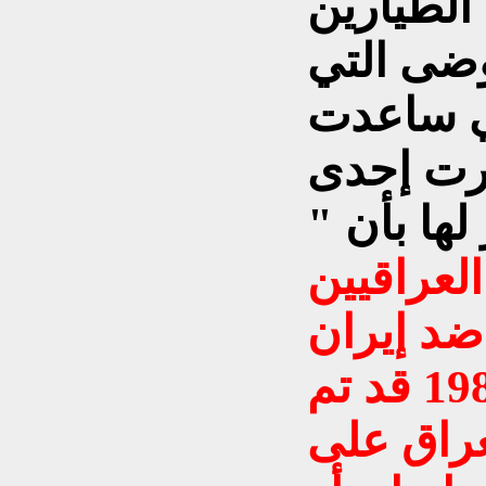
 الطيارين
وضى التي
ي ساعدت
كرت إحدى
ها بأن "
لعراقيين
ضد إيران
ما بين عامي 1980- 1988 قد تم
عراق على