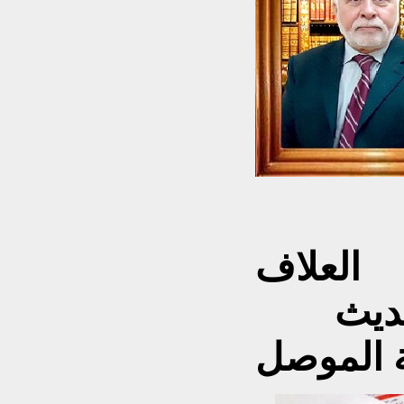
ابراهيم خليل
العلاف
أُستاذ التاريخ الحديث
 الموصل