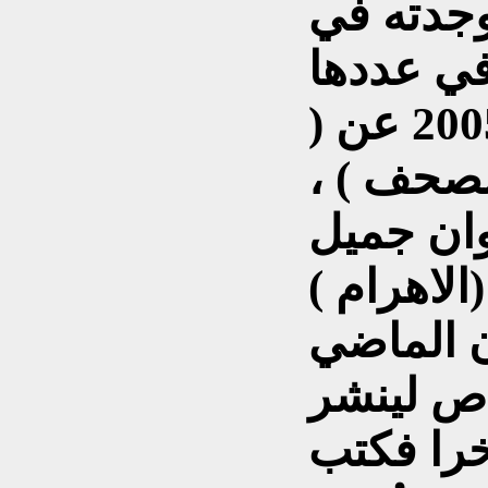
 وجدته في
في عددها
الصادر في 30-10-2005 عن (
لصحف ) ،
وان جميل
لاهرام )
ن الماضي
اص لينشر
را فكتب