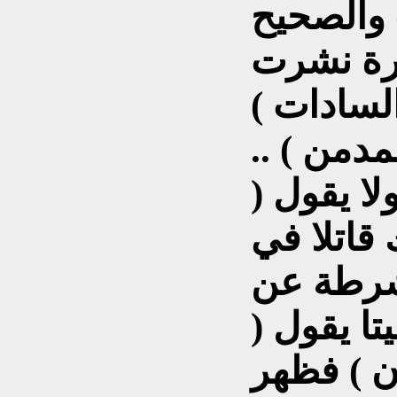
 والصحيح
مرة نشرت
لسادات )
مدمن ) ..
ا يقول (
قاتلا في
شرطة عن
تا يقول (
ن ) فظهر