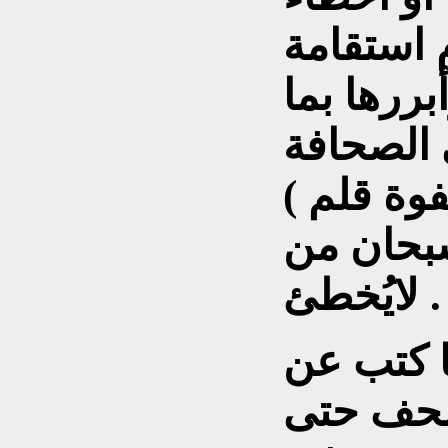
 استقامة
بررها بما
الصحافة
فوة قلم )
سبحان من
لايُخطئ .
ا كتب عن
صحف حتى