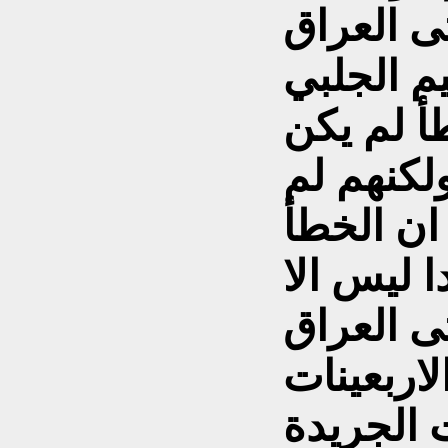
 العراق
يم الجلبي
طأ لم يكن
لكنهم لم
ان الخطأ
ى العراق
اربعينات
الجريدة