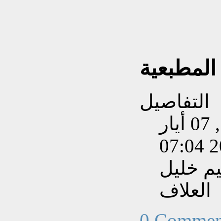
لمطبعية
التفاصيل
تم إنشاءه بتاريخ الخميس, 07 أيار
202
يم خليل
العلاف
0 Commen