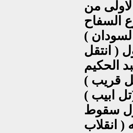
لاولى من
ع السفاح
 ( انتقل
د الحكيم
تل قريب )
ل ابيب )
ول سقوط
( انقلاب