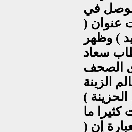
موصل في
 عنوان (
 ) وظهر
طاب سعاد
ى الصحف
م الزينة
كثيرا ما
بارة إن (