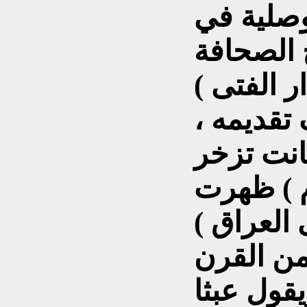
وصلية في
خ الصحافة
 الفتى )
رف تقديمه ،
انت تزخر
م ) ظهرت
العراق )
من القرن
يقول عبثا