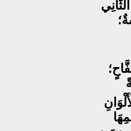
ةٌ؛
َّاحٍ؛