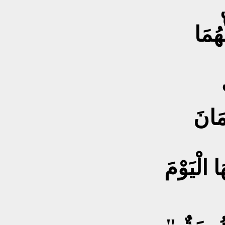
هُمَا