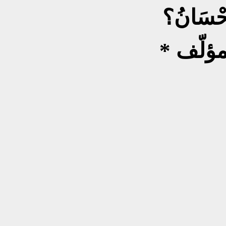
إِحْسَانُ؟
مؤلّف