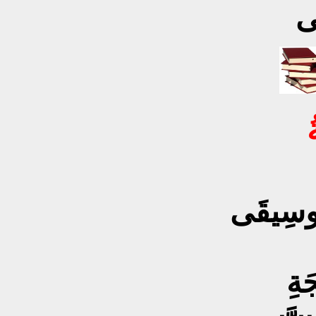
ى
ُ
لْمُوسِيقَى