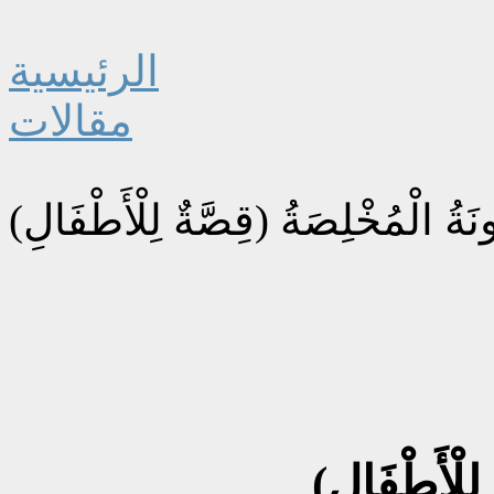
الرئيسية
مقالات
ونَةُ الْمُخْلِصَةُ (قِصَّةٌ لِلْأَطْفَالِ)
لِلْأَطْفَالِ)