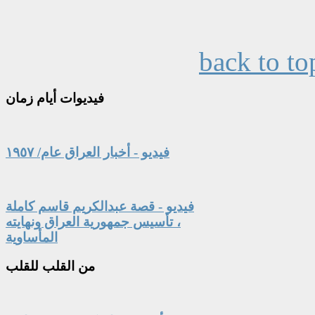
back to to
فيديوات
أيام زمان
فيديو - أخبار العراق عام/ ١٩٥٧
فيديو - قصة عبدالكريم قاسم كاملة
، تأسيس جمهورية العراق ونهايته
المأساوية
من
القلب للقلب