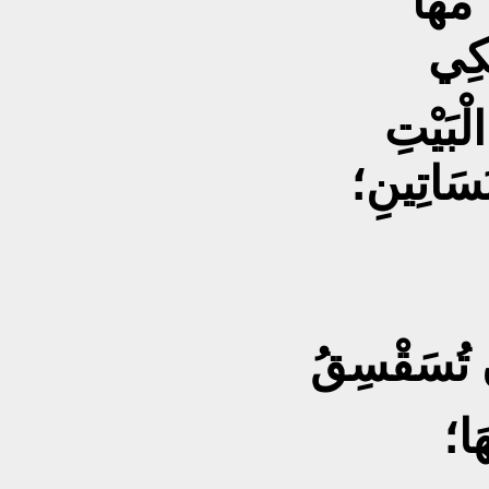
َسَاتِينِ؛
َا؛