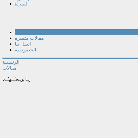
المرأة
مقالات
مقالات متميزه
اتصل بنا
الخصوصية
الرئيسية
مقالات
يـا وَيـْحـَــهـُـم