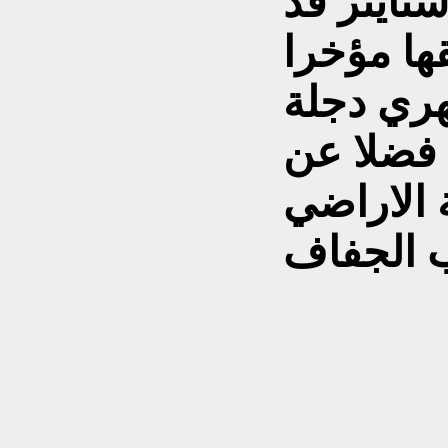
شتاينر قد
ا مؤخرا
هري دجلة
والفرات في العام 2040 فضلا عن
 الاراضي