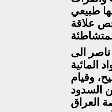
بعضها طبيعي
ص علاقة
ناصر الى
د المائية
ح، وقيام
ن السدود
ة العراق