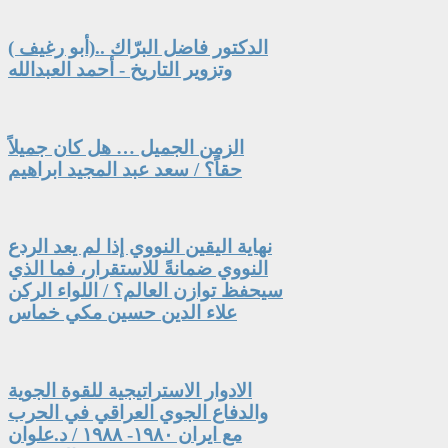
الدكتور فاضل البرّاك ..(أبو رغيف )
وتزوير التاريخ - أحمد العبدالله
الزمن الجميل … هل كان جميلاً
حقاً؟ / سعد عبد المجيد ابراهيم
نهاية اليقين النووي إذا لم يعد الردع
النووي ضمانةً للاستقرار، فما الذي
سيحفظ توازن العالم؟ / اللواء الركن
علاء الدين حسين مكي خماس
الادوار الاستراتيجية للقوة الجوية
والدفاع الجوي العراقي في الحرب
مع ايران ١٩٨٠- ١٩٨٨ / د.علوان