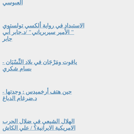
العبوسي
الاستبداد في رواية ألكسي تولستوي
" الأمير سيربرياني" /د.جابر أبي
جابر
ياقوت ومَرْجَان في بلاد النِّسْيَان -
بسام شكري
حين هتف أرخميدس : وجدتها -
د.ضرغام الدباغ
الهلال الشيعي في ضلال الحرب
الامريكية الايرانية؟ / علي الكاش