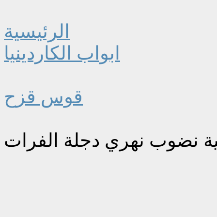
الرئيسية
ابواب الكاردينيا
قوس قزح
ية نضوب نهري دجلة الفرات