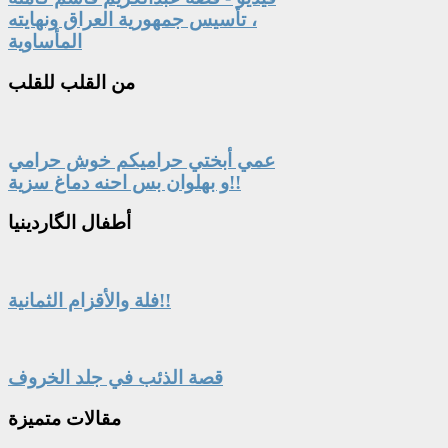
، تأسيس جمهورية العراق ونهايته
المأساوية
من
القلب للقلب
عمي أبختي حراميكم خوش حرامي
و بهلوان بس احنه دماغ سزية!!
أطفال
الگاردينيا
فلة والأقزام الثمانية!!
قصة الذئب في جلد الخروف
مقالات
متميزة