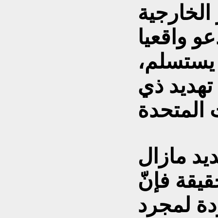
الخارجية
و واقعيا
 يستسلم،
تهديد ذي
ديد مازال
يقة فإنّ
دة لمجرد