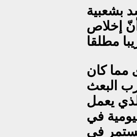
سد بشعبية
نّ إخلاص
ى مما كان
لة حزب البعث
لذي يعمل
ليومية في
ستمر في