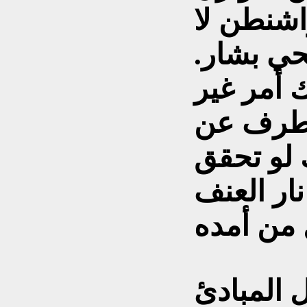
اشنطن لا
حي بشار.
 أمر غير
لطرف عن
 لو تحقق
ار العنف
 المبادئ