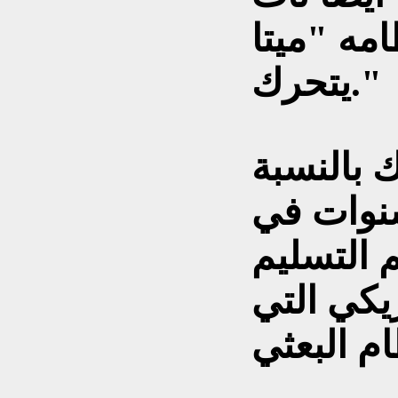
امه "ميتا
يتحرك."
 بالنسبة
نوات في
 التسليم
ريكي التي