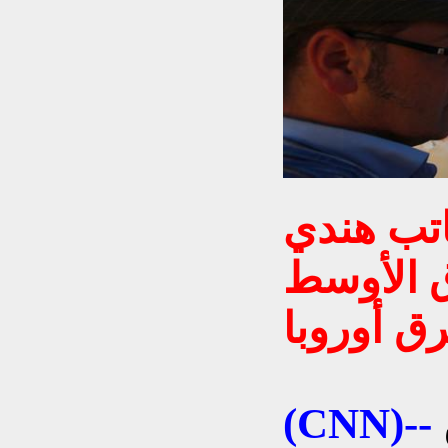
اتب هندي
 الأوسط
ق أوروبا
قال لي أحد الدبلوماسيين
(CNN)--