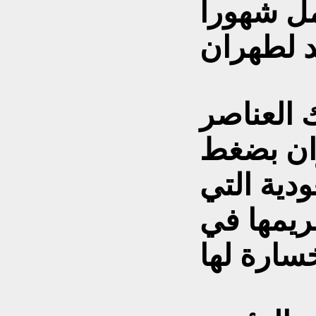
مل شهورا
 العناصر
ان بضغط
دية التي
يمها في