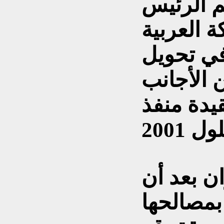
عم الرئيس
 العربية
في تحويل
 الأجانب
دة منفذ
ان بعد أن
بمصالحها