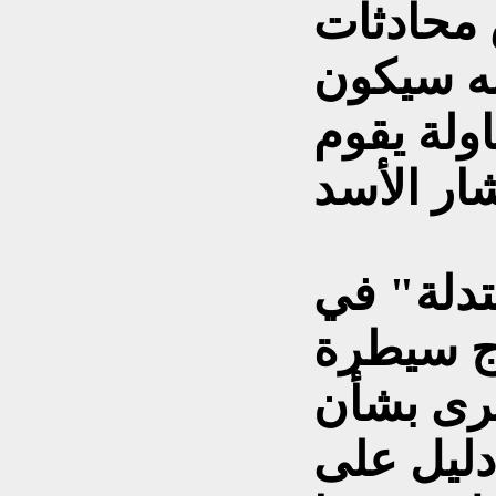
 محادثات
نه سيكون
ولة يقوم
تدلة" في
رج سيطرة
جرى بشأن
دليل على