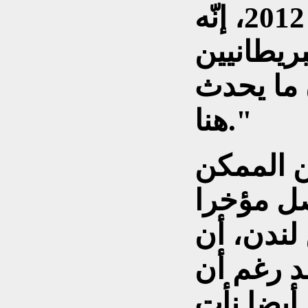
الأجانب في سوريا صيف 2012، إنّه
ريطانيين
 ما يحدث
هنا."
 الممكن
صل مؤخرا
لندن، أن
د رغم أن
 أيضا نأت