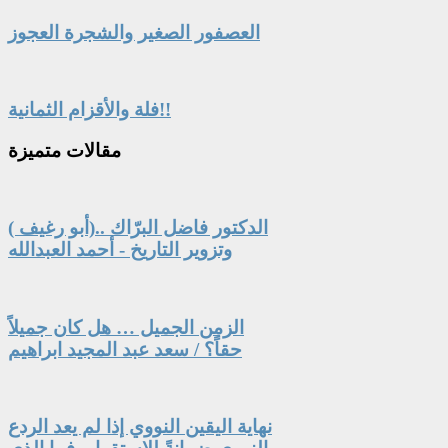
العصفور الصغير والشجرة العجوز
فلة والأقزام الثمانية!!
مقالات
متميزة
الدكتور فاضل البرّاك ..(أبو رغيف )
وتزوير التاريخ - أحمد العبدالله
الزمن الجميل … هل كان جميلاً
حقاً؟ / سعد عبد المجيد ابراهيم
نهاية اليقين النووي إذا لم يعد الردع