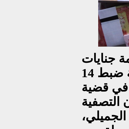
 جنايات
مكافحة الفساد المركزية ضبط 14
 في قضية
 التصفية
الجميلي،