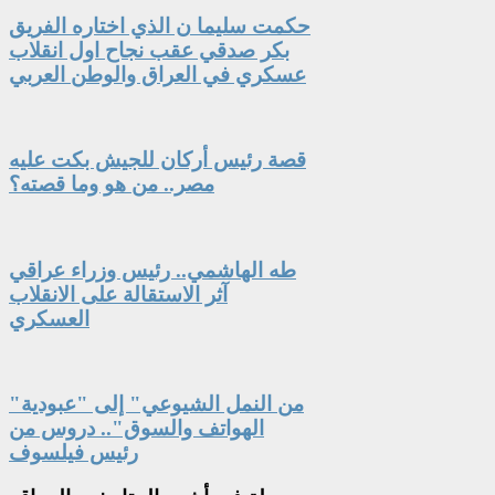
حكمت سليما ن الذي اختاره الفريق
بكر صدقي عقب نجاح اول انقلاب
عسكري في العراق والوطن العربي
قصة رئيس أركان للجيش بكت عليه
مصر.. من هو وما قصته؟
طه الهاشمي.. رئيس وزراء عراقي
آثر الاستقالة على الانقلاب
العسكري
"من النمل الشيوعي" إلى "عبودية
الهواتف والسوق".. دروس من
رئيس فيلسوف