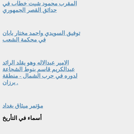
المقرب محمود شيت خطاب في
حدائق القصر الجمهوري
توفيق السويدي واحمد مختار بابان
في محكمة الشعب
الامير عبدالاله وهو يقلد الرائد
عبدالكريم قاسم بنوط الشجاعة
لدوره في حرب الشمال - منطقة
برزان .
مؤتمر ميثاق بغداد
أسماء
في التأريخ