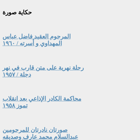
حكاية
صورة
المرحوم العقيد فاضل عباس
المهداوي و أسرته / ١٩٦٠
رحلة نهرية على متن قارب في نهر
دجلة / ١٩٥٧
محاكمة الكادر الإذاعي بعد انقلاب
تموز ١٩٥٨
صورتان نادرتان للمرحومين
عبدالسلام محمد عارف وصديقه