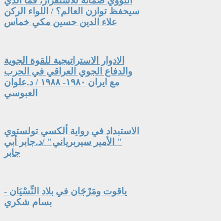
النووي ضمانةً للاستقرار، فما الذي
سيحفظ توازن العالم؟ / اللواء الركن
علاء الدين حسين مكي خماس
الادوار الاستراتيجية للقوة الجوية
والدفاع الجوي العراقي في الحرب
مع ايران ١٩٨٠- ١٩٨٨ / د.علوان
العبوسي
الاستبداد في رواية ألكسي تولستوي
" الأمير سيربرياني" /د.جابر أبي
جابر
ياقوت ومَرْجَان في بلاد النِّسْيَان -
بسام شكري