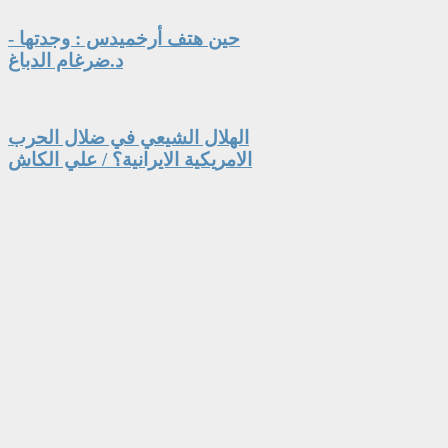
حين هتف أرخميدس : وجدتها -
د.ضرغام الدباغ
الهلال الشيعي في ضلال الحرب
الامريكية الايرانية؟ / علي الكاش