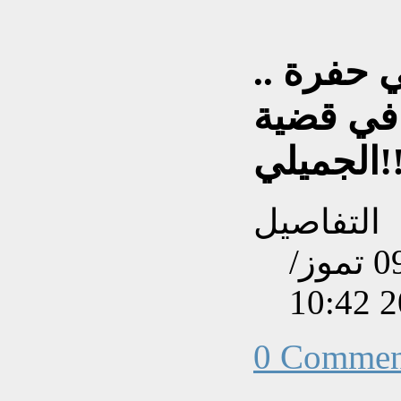
ار في حفرة ..
في قضية
جميلي!!
التفاصيل
تم إنشاءه بتاريخ الخميس, 09 تموز/
0 Commen