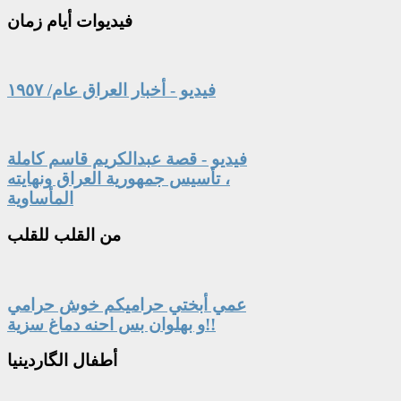
فيديوات
أيام زمان
فيديو - أخبار العراق عام/ ١٩٥٧
فيديو - قصة عبدالكريم قاسم كاملة
، تأسيس جمهورية العراق ونهايته
المأساوية
من
القلب للقلب
عمي أبختي حراميكم خوش حرامي
و بهلوان بس احنه دماغ سزية!!
أطفال
الگاردينيا