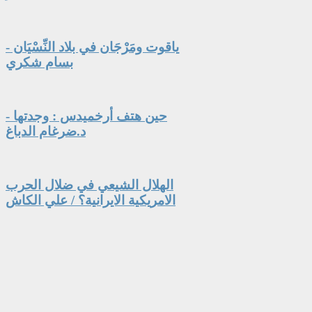
ياقوت ومَرْجَان في بلاد النِّسْيَان -
بسام شكري
حين هتف أرخميدس : وجدتها -
د.ضرغام الدباغ
الهلال الشيعي في ضلال الحرب
الامريكية الايرانية؟ / علي الكاش