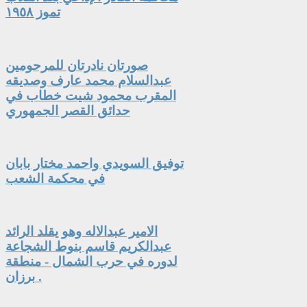
تموز ١٩٥٨
صورتان نادرتان للمرحومين
عبدالسلام محمد عارف وصديقه
المقرب محمود شيت خطاب في
حدائق القصر الجمهوري
توفيق السويدي واحمد مختار بابان
في محكمة الشعب
الامير عبدالاله وهو يقلد الرائد
عبدالكريم قاسم بنوط الشجاعة
لدوره في حرب الشمال - منطقة
برزان .