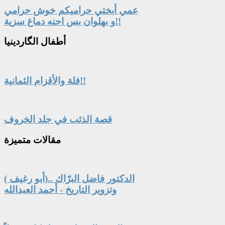
عمي أبختي حراميكم خوش حرامي
و بهلوان بس احنه دماغ سزية!!
أطفال
الگاردينيا
فلة والأقزام الثمانية!!
قصة الذئب في جلد الخروف
مقالات
متميزة
الدكتور فاضل البرّاك ..(أبو رغيف )
وتزوير التاريخ - أحمد العبدالله