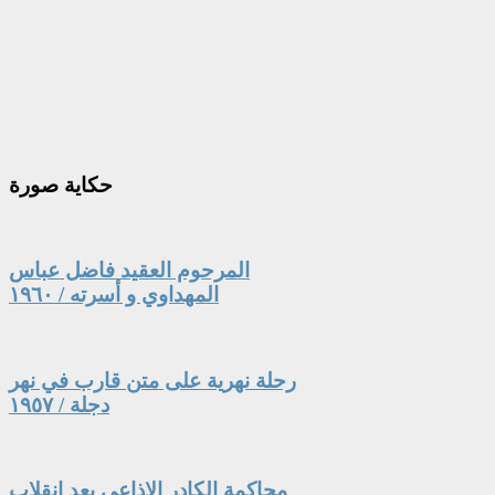
حكاية
صورة
المرحوم العقيد فاضل عباس
المهداوي و أسرته / ١٩٦٠
رحلة نهرية على متن قارب في نهر
دجلة / ١٩٥٧
محاكمة الكادر الإذاعي بعد انقلاب