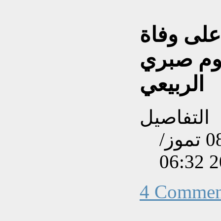
على وفاة
حوم صبري
الربيعي
التفاصيل
تم إنشاءه بتاريخ الأربعاء, 08 تموز/
4 Commen