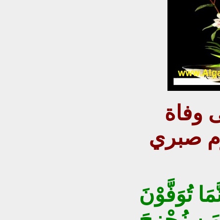
 وفاة
وم صبري
َمَا تُوَفَّوْنَ
َمَن زُحْزِحَ