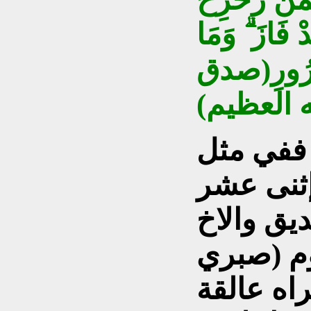
ْ فَازَ ۗ وَمَا
لْغُرُورِ(صدق
ه العظيم)
 ففي مثل
وقبل إثنى عشر
ديق والاخ
وم (صبري
راه عالقة