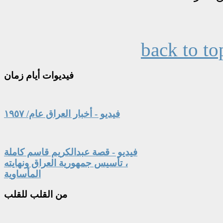
back to to
فيديوات
أيام زمان
فيديو - أخبار العراق عام/ ١٩٥٧
فيديو - قصة عبدالكريم قاسم كاملة
، تأسيس جمهورية العراق ونهايته
المأساوية
من
القلب للقلب