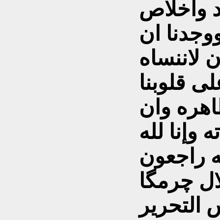
د واخلاص
وجدنا ان
ن لاننساه
لى قلوبنا
اهره وان
 وإنا لله
يه راجعون
ال چرمگا
 التحرير