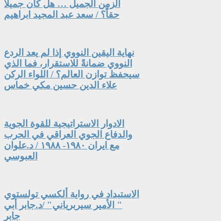
الزمن الجميل … هل كان جميلاً
حقاً؟ / سعد عبد المجيد ابراهيم
نهاية اليقين النووي إذا لم يعد الردع
النووي ضمانةً للاستقرار، فما الذي
سيحفظ توازن العالم؟ / اللواء الركن
علاء الدين حسين مكي خماس
الادوار الاستراتيجية للقوة الجوية
والدفاع الجوي العراقي في الحرب
مع ايران ١٩٨٠- ١٩٨٨ / د.علوان
العبوسي
الاستبداد في رواية ألكسي تولستوي
" الأمير سيربرياني" /د.جابر أبي
جابر